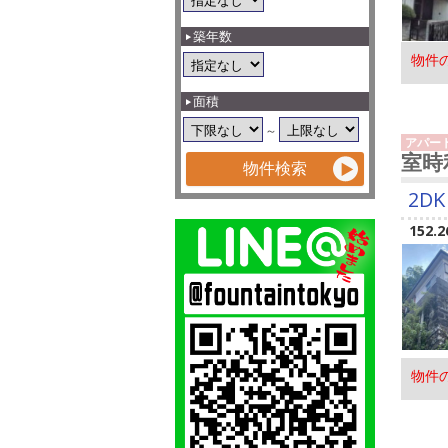
築年数
物件
面積
～
アパー
室時
2DK
152.2
物件