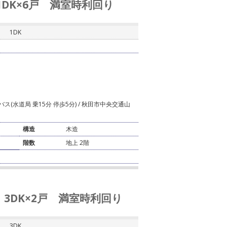
1DK×6戸 満室時利回り
1DK
ス(水道局 乗15分 停歩5分) / 秋田市中央交通山
構造
木造
階数
地上 2階
 3DK×2戸 満室時利回り
3DK