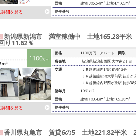
面積
建物:305.54m² 土地:471.65m²
の詳細を見る
物件番号
新潟県新潟市 満室稼働中 土地165.28平米 1
ト
回り11.62％
価格
1100万円
アパート
間取
1100
万円
所在地
新潟県新潟市西区 大学南2丁目
3m²
交通
ＪＲ越後線内野駅 徒歩13分
ＪＲ越後線新潟大学前駅 徒歩21
ＪＲ越後線内野西が丘駅 徒歩38
築年月
1961/12
面積
建物:103.43m² 土地:165.28m²
の詳細を見る
物件番号
香川県丸亀市 賃貸6の5 土地221.82平米
ト