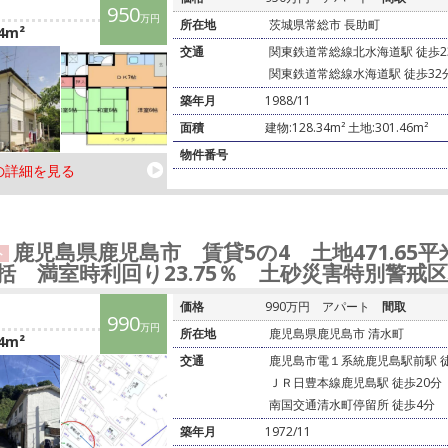
950
万円
所在地
茨城県常総市 長助町
4m²
交通
関東鉄道常総線北水海道駅 徒歩23
関東鉄道常総線水海道駅 徒歩32
築年月
1988/11
面積
建物:128.34m² 土地:301.46m²
物件番号
の詳細を見る
鹿児島県鹿児島市 賃貸5の4 土地471.65平米
ト
括 満室時利回り23.75％ 土砂災害特別警戒
価格
990万円
アパート
間取
990
万円
所在地
鹿児島県鹿児島市 清水町
4m²
交通
鹿児島市電１系統鹿児島駅前駅 徒
ＪＲ日豊本線鹿児島駅 徒歩20分
南国交通清水町停留所 徒歩4分
築年月
1972/11