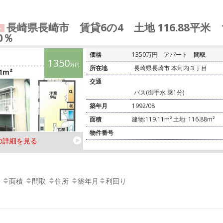
長崎県長崎市 賃貸6の4 土地 116.88平米
ト
00％
価格
1350万円
アパート
間取
1350
万円
所在地
長崎県長崎市 本河内３丁目
1m²
交通
バス(御手水 乗1分)
築年月
1992/08
面積
建物:119.11m² 土地: 116.88m²
物件番号
の詳細を見る
面積
間取
住所
築年月
利回り