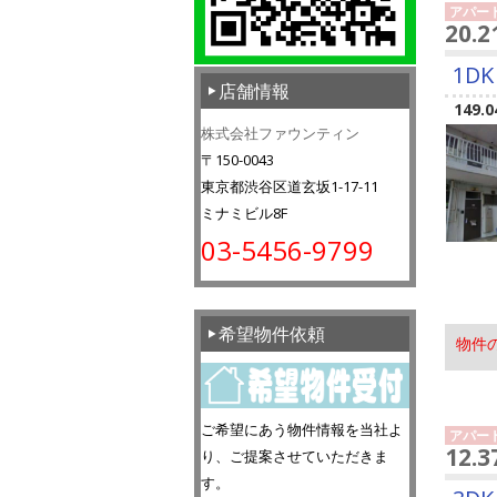
アパー
20.
1DK
店舗情報
149.0
株式会社ファウンティン
〒150-0043
東京都渋谷区道玄坂1-17-11
ミナミビル8F
03-5456-9799
希望物件依頼
物件
ご希望にあう物件情報を当社よ
アパー
12.
り、ご提案させていただきま
す。