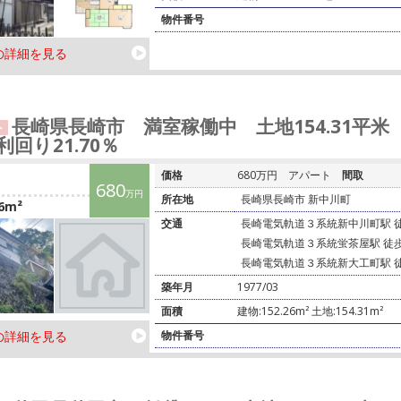
物件番号
の詳細を見る
長崎県長崎市 満室稼働中 土地154.31平米
ト
利回り21.70％
価格
680万円
アパート
間取
680
万円
所在地
長崎県長崎市 新中川町
6m²
交通
長崎電気軌道３系統新中川町駅 
長崎電気軌道３系統蛍茶屋駅 徒
長崎電気軌道３系統新大工町駅 
築年月
1977/03
面積
建物:152.26m² 土地:154.31m²
の詳細を見る
物件番号