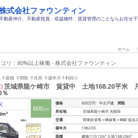
株式会社ファウンティン
不動産仲介、不動産投資、収益物件、賃貸管理のことならお任せ下
ホーム
ゴリ：80%以上稼働 - 株式会社ファウンティン
面積
間取
住所
築年月
利回り
茨城県龍ケ崎市 賃貸中 土地168.20平米 
建
00％
K
価格
600万円
中古戸建
間取
600
万円
所在地
茨城県龍ケ崎市 光順田
2m²
交通
関東鉄道竜ヶ崎線竜ヶ崎駅 徒歩2
築年月
1982/03
面積
建物:110.12m² 土地:168.20m²