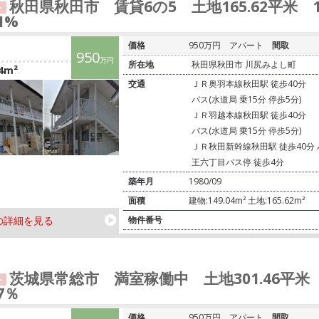
秋田県秋田市 賃貸6の5 土地165.62平米 
ト
21%
価格
950万円
アパート
間取
950
万円
所在地
秋田県秋田市 川尻みよし町
4m²
交通
ＪＲ奥羽本線秋田駅 徒歩40分
バス(水道局 乗15分 停歩5分)
ＪＲ羽越本線秋田駅 徒歩40分
バス(水道局 乗15分 停歩5分)
ＪＲ秋田新幹線秋田駅 徒歩40分 バ
王六丁目バス停 徒歩4分
築年月
1980/09
面積
建物:149.04m² 土地:165.62m²
の詳細を見る
物件番号
茨城県常総市 満室稼働中 土地301.46平米
ト
37％
価格
950万円
アパート
間取