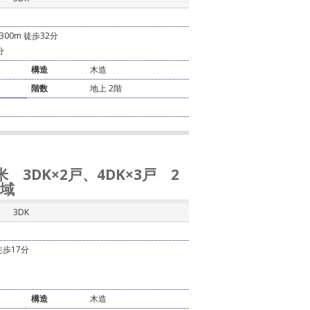
00m 徒歩32分
分
構造
木造
階数
地上 2階
 3DK×2戸、4DK×3戸 2
区域
3DK
歩17分
構造
木造