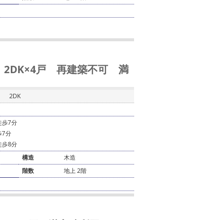
 2DK×4戸 再建築不可 満
2DK
徒歩7分
歩7分
徒歩8分
構造
木造
階数
地上 2階