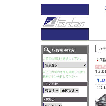
カテ
取扱物件検索
ご希望の種別を選択して下さい
価格
中古戸
13.
以下ご希望の条件を選択して物件
検索ボタンを押して下さい
4LD
市区選択
110.1
駅歩分