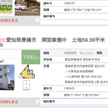
築年月
1985/07
面積
建物:178.78m² 土地:185.2m²
物件番号
の詳細を見る
愛知県豊橋市 満室稼働中 土地56.36平米
ョン
0％
価格
1350万円
マンション
間取
1350
万円
所在地
愛知県豊橋市 東田町字⻫兵
m²
交通
豊橋鉄道市内線東田駅 徒歩3分
ＪＲ東海道本線豊橋駅
バス(東田駅 乗16分 停歩2分)
豊橋鉄道市内線東田坂上駅 徒歩6
築年月
1990/01
面積
建物:71.93m² 土地:56.36m²
の詳細を見る
物件番号