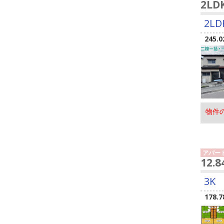
2L
2LD
245.0
物件
アパー
12.
3K
178.7