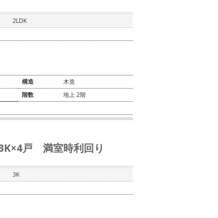
2LDK
構造
木造
階数
地上 2階
3K×4戸 満室時利回り
3K