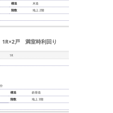
構造
木造
階数
地上 2階
 1R×2戸 満室時利回り
1R
分
構造
鉄骨造
階数
地上 3階