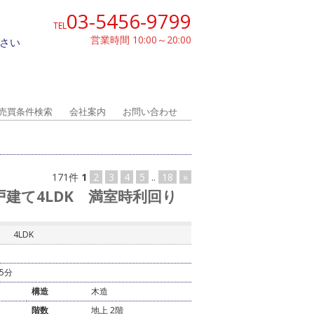
03-5456-9799
TEL
営業時間 10:00～20:00
さい
売買条件検索
会社案内
お問い合わせ
171件
1
2
3
4
5
..
18
»
戸建て4LDK 満室時利回り
4LDK
5分
構造
木造
階数
地上 2階