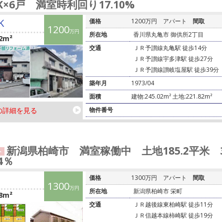
DK×6戸 満室時利回り17.10%
K
価格
1200万円
アパート
間取
1200
万円
所在地
香川県丸亀市 御供所2丁目
2m²
交通
ＪＲ予讃線丸亀駅 徒歩14分
ＪＲ予讃線宇多津駅 徒歩27分
ＪＲ予讃線讃岐塩屋駅 徒歩39分
築年月
1973/04
面積
建物:245.02m² 土地:221.82m²
の詳細を見る
物件番号
新潟県柏崎市 満室稼働中 土地185.2平米 
ト
84％
価格
1300万円
アパート
間取
1300
万円
所在地
新潟県柏崎市 栄町
8m²
交通
ＪＲ越後線東柏崎駅 徒歩11分
ＪＲ信越本線柿崎駅 徒歩19分