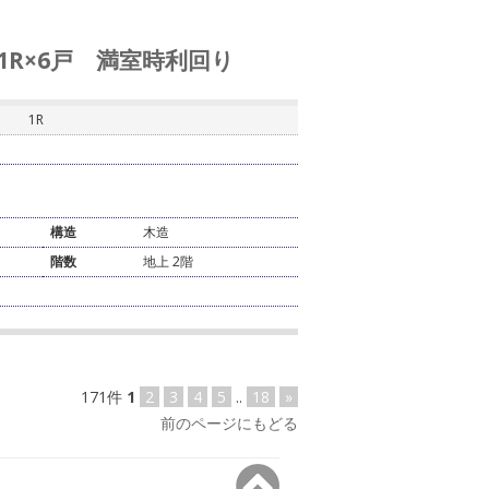
 1R×6戸 満室時利回り
1R
構造
木造
階数
地上 2階
171件
1
2
3
4
5
..
18
»
前のページにもどる