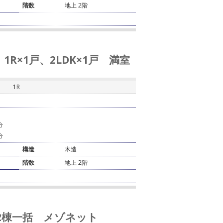
階数
地上 2階
R×1戸、2LDK×1戸 満室
1R
分
分
構造
木造
階数
地上 2階
 2棟一括 メゾネット