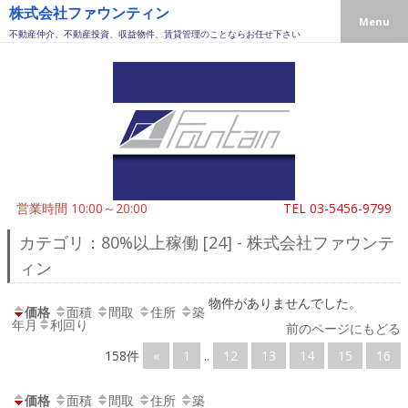
株式会社ファウンティン
Menu
不動産仲介、不動産投資、収益物件、賃貸管理のことならお任せ下さい
営業時間 10:00～20:00
TEL
03-5456-9799
カテゴリ：80%以上稼働 [24] - 株式会社ファウンテ
ィン
物件がありませんでした。
価格
面積
間取
住所
築
年月
利回り
前のページにもどる
158件
«
1
..
12
13
14
15
16
価格
面積
間取
住所
築