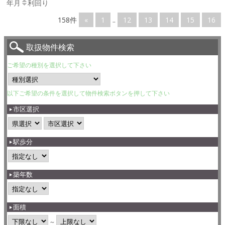
年月
利回り
158件
«
1
..
12
13
14
15
16
取扱物件検索
ご希望の種別を選択して下さい
以下ご希望の条件を選択して物件検索ボタンを押して下さい
市区選択
駅歩分
築年数
面積
～