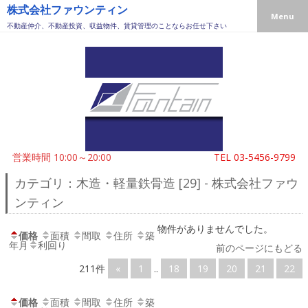
株式会社ファウンティン
Menu
不動産仲介、不動産投資、収益物件、賃貸管理のことならお任せ下さい
営業時間 10:00～20:00
TEL
03-5456-9799
カテゴリ：木造・軽量鉄骨造 [29] - 株式会社ファウ
ンティン
物件がありませんでした。
価格
面積
間取
住所
築
年月
利回り
前のページにもどる
211件
«
1
..
18
19
20
21
22
価格
面積
間取
住所
築