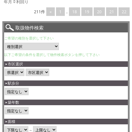
年月
利回り
211件
«
1
..
18
19
20
21
22
取扱物件検索
ご希望の種別を選択して下さい
以下ご希望の条件を選択して物件検索ボタンを押して下さい
市区選択
駅歩分
築年数
面積
～