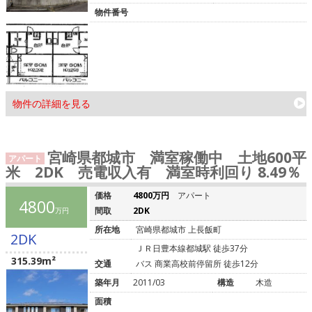
物件番号
物件の詳細を見る
宮崎県都城市 満室稼働中 土地600平
アパート
米 2DK 売電収入有 満室時利回り 8.49％
価格
4800万円
アパート
4800
間取
2DK
万円
所在地
宮崎県都城市 上長飯町
2DK
ＪＲ日豊本線都城駅 徒歩37分
315.39m²
交通
バス 商業高校前停留所 徒歩12分
築年月
2011/03
構造
木造
面積