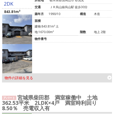
所在地
栃木県那須烏山市 谷浅見
2DK
交通
ＪＲ烏山線烏山駅 徒歩30分
843.81m²
築年月
1990/10
構造
木造
面積
建物:843.81m² 土
地:1670.00m²
階数
地上 2階
物件番号
物件の詳細を見る
宮城県柴田郡 満室稼働中 土地
アパート
362.53平米 2LDK×4戸 満室時利回り
8.50％ 売電収入有