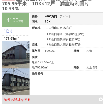
705.95平米 1DK×12戸 満室時利回り
10.33％
価格
4100万円
アパート
4100
間取
1DK
万円
所在地
山口県山口市 若宮町
1DK
ＪＲ山口線湯田温泉駅 徒歩9分
171.68m²
ＪＲ山口線矢原駅 徒歩20分
交通
ＪＲ山口線大歳駅 徒歩37分
築年月
1992/03
構造
木造
面積
建物:171.68m² 土
地:705.95m²
階数
地上 2階
物件番号
物件の詳細を見る