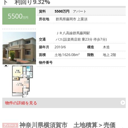
ト 利回り9.32%
賃料
5500万円
アパート
5500
万円
所在地
群馬県藤岡市 上栗須
ＪＲ八高線群馬藤岡駅
交通
バス(設楽商店前 乗23分 停歩7分)
築年月
2010/6
構造
木造
面積
土地:1626.08m²
階数
地上 2階
物件番号
物件の詳細を見る
神奈川県横須賀市 土地積算＞売価
アパート