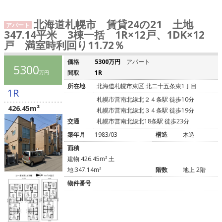
北海道札幌市 賃貸24の21 土地
アパート
347.14平米 3棟一括 1R×12戸、1DK×12
戸 満室時利回り11.72％
価格
5300万円
アパート
5300
間取
1R
万円
所在地
北海道札幌市東区 北二十五条東1丁目
1R
札幌市営南北線北２４条駅 徒歩10分
426.45m²
札幌市営南北線北３４条駅 徒歩19分
交通
札幌市営南北線北18条駅 徒歩23分
築年月
1983/03
構造
木造
面積
建物:426.45m² 土
地:347.14m²
階数
地上 2階
物件番号