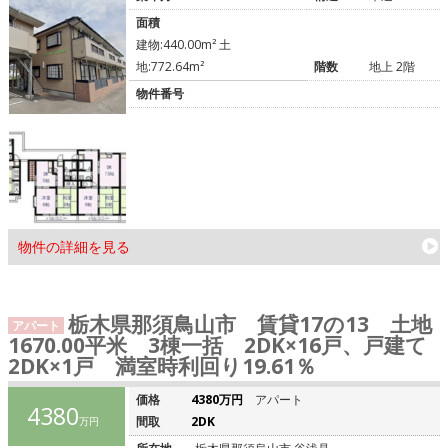
面積
建物:440.00m² 土
地:772.64m²
階数
地上 2階
物件番号
物件の詳細を見る
栃木県那須鳥山市 賃貸17の13 土地
アパート
1670.00平米 3棟一括 2DK×16戸、戸建て
2DK×1戸 満室時利回り19.61％
価格
4380万円
アパート
4380
間取
2DK
万円