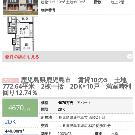
建物:315.39m² 土地:600m²
階数
地上 2階
物件番号
物件の詳細を見る
鹿児島県鹿児島市 賃貸10の5 土地
アパート
772.64平米 2棟一括 2DK×10戸 満室時利
回り12.74％
価格
4670万円
アパート
4670
間取
2DK
万円
所在地
鹿児島県鹿児島市 西陵2丁目
2DK
交通
ＪＲ鹿児島本線広木駅 徒歩31分
440.00m²
築年月
2003/03
構造
木造