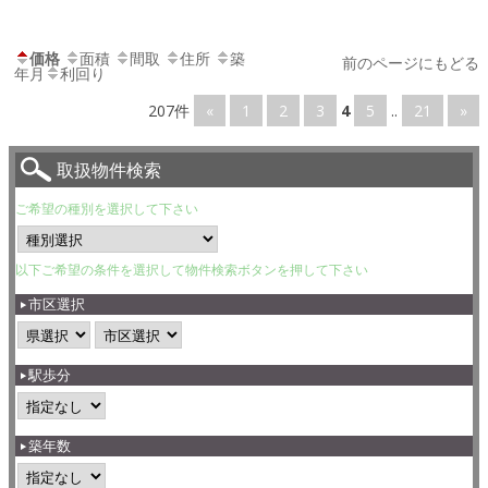
価格
面積
間取
住所
築
前のページにもどる
年月
利回り
207件
«
1
2
3
4
5
..
21
»
取扱物件検索
ご希望の種別を選択して下さい
以下ご希望の条件を選択して物件検索ボタンを押して下さい
市区選択
駅歩分
築年数