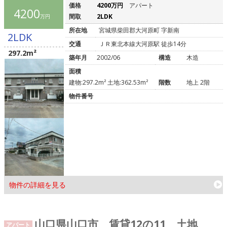
価格
4200万円
アパート
4200
間取
2LDK
万円
所在地
宮城県柴田郡大河原町 字新南
2LDK
交通
ＪＲ東北本線大河原駅 徒歩14分
297.2m²
築年月
2002/06
構造
木造
面積
建物:297.2m² 土地:362.53m²
階数
地上 2階
物件番号
物件の詳細を見る
山口県山口市 賃貸12の11 土地
アパート