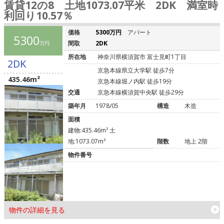
賃貸12の8 土地1073.07平米 2DK 満室時
利回り10.57％
価格
5300万円
アパート
5300
間取
2DK
万円
所在地
神奈川県横須賀市 富士見町1丁目
2DK
京急本線県立大学駅 徒歩7分
435.46m²
京急本線堀ノ内駅 徒歩19分
交通
京急本線横須賀中央駅 徒歩29分
築年月
1978/05
構造
木造
面積
建物:435.46m² 土
地:1073.07m²
階数
地上 2階
物件番号
物件の詳細を見る