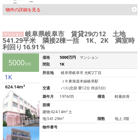
物件の詳細を見る
岐阜県岐阜市 賃貸29の12 土地
マンション
541.29平米 隣接2棟一括 1K、2K 満室時
利回り16.91％
価格
5000万円
マンション
5000
間取
1K
万円
所在地
岐阜県岐阜市 光町2丁目
1K
ＪＲ東海道本線岐阜駅
624.14m²
交通
バス(忠節 乗12分 停歩5分)
築年月
1976/05
構造
軽量鉄骨
面積
建物:624.14m² 土
地:541.29m²
階数
地上 3階
物件番号