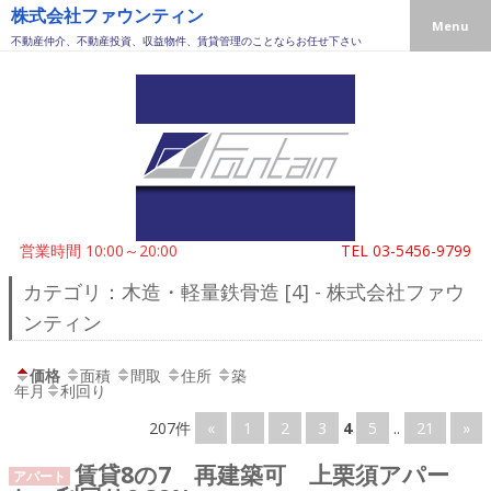
株式会社ファウンティン
Menu
不動産仲介、不動産投資、収益物件、賃貸管理のことならお任せ下さい
営業時間 10:00～20:00
TEL
03-5456-9799
カテゴリ：木造・軽量鉄骨造 [4] - 株式会社ファウ
ンティン
価格
面積
間取
住所
築
年月
利回り
207件
«
1
2
3
4
5
..
21
»
賃貸8の7 再建築可 上栗須アパー
アパート