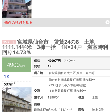
物件の詳細を見る
宮城県仙台市 賃貸24の8 土地
アパート
1111.14平米 3棟一括 1K×24戸 満室時利
回り14.73％
価格
4900万円
アパート
4900
間取
1K
万円
所在地
宮城県仙台市太白区 八木山弥生町
1K
仙台市営南北線長町南駅 徒歩33分
537m²
バス 徒歩8分(八木山神社前)
交通
ＪＲ常磐線長町駅 徒歩39分
築年月
1990/04
構造
木造
面積
建物:537m² 土地:1111.14m²
階数
地上 2階