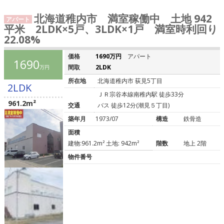
北海道稚内市 満室稼働中 土地 942
アパート
平米 2LDK×5戸、3LDK×1戸 満室時利回り
22.08%
価格
1690万円
アパート
1690
間取
2LDK
万円
所在地
北海道稚内市 荻見5丁目
2LDK
ＪＲ宗谷本線南稚内駅 徒歩33分
961.2m²
交通
バス 徒歩12分(潮見５丁目)
築年月
1973/07
構造
鉄骨造
面積
建物:961.2m² 土地: 942m²
階数
地上 2階
物件番号