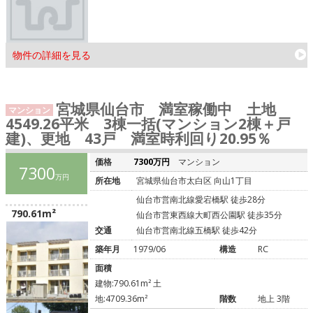
物件の詳細を見る
宮城県仙台市 満室稼働中 土地
マンション
4549.26平米 3棟一括(マンション2棟＋戸
建)、更地 43戸 満室時利回り20.95％
価格
7300万円
マンション
7300
万円
所在地
宮城県仙台市太白区 向山1丁目
仙台市営南北線愛宕橋駅 徒歩28分
790.61m²
仙台市営東西線大町西公園駅 徒歩35分
交通
仙台市営南北線五橋駅 徒歩42分
築年月
1979/06
構造
RC
面積
建物:790.61m² 土
地:4709.36m²
階数
地上 3階