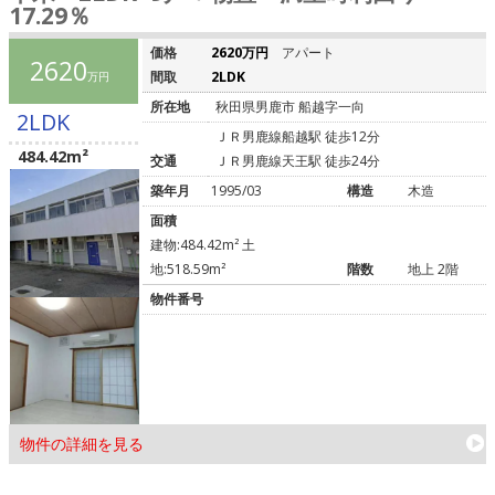
17.29％
価格
2620万円
アパート
2620
間取
2LDK
万円
所在地
秋田県男鹿市 船越字一向
2LDK
ＪＲ男鹿線船越駅 徒歩12分
484.42m²
交通
ＪＲ男鹿線天王駅 徒歩24分
築年月
1995/03
構造
木造
面積
建物:484.42m² 土
地:518.59m²
階数
地上 2階
物件番号
物件の詳細を見る