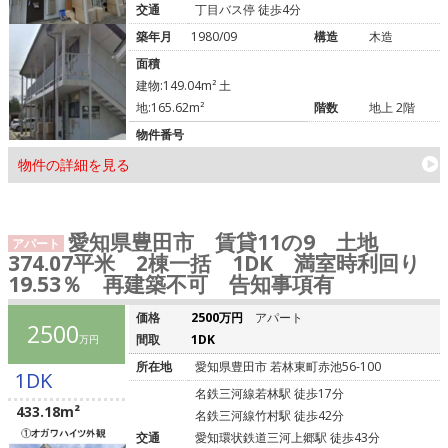
交通
丁目バス停 徒歩4分
築年月
1980/09
構造
木造
面積
建物:149.04m² 土
地:165.62m²
階数
地上 2階
物件番号
物件の詳細を見る
愛知県豊田市 賃貸11の9 土地
アパート
374.07平米 2棟一括 1DK 満室時利回り
19.53％ 再建築不可 告知事項有
価格
2500万円
アパート
2500
間取
1DK
万円
所在地
愛知県豊田市 若林東町赤池56-100
1DK
名鉄三河線若林駅 徒歩17分
433.18m²
名鉄三河線竹村駅 徒歩42分
交通
愛知環状鉄道三河上郷駅 徒歩43分