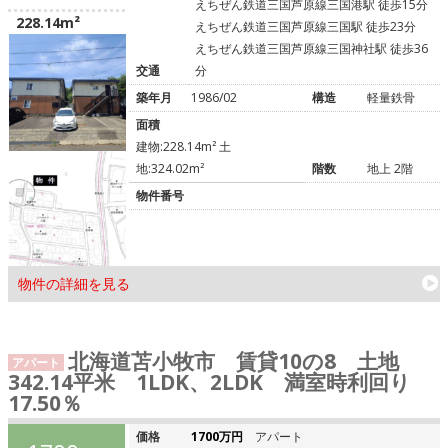
えちぜん鉄道三国芦原線三国港駅 徒歩15分
228.14m²
えちぜん鉄道三国芦原線三国駅 徒歩23分
えちぜん鉄道三国芦原線三国神社駅 徒歩36
交通
分
築年月
1986/02
構造
軽量鉄骨
面積
建物:228.14m² 土
地:324.02m²
階数
地上 2階
物件番号
物件の詳細を見る
北海道苫小牧市 賃貸10の8 土地
アパート
342.14平米 1LDK、2LDK 満室時利回り
17.50％
価格
1700万円
アパート