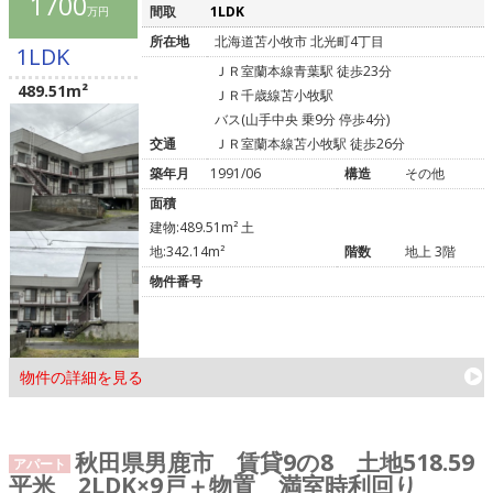
1700
間取
1LDK
万円
所在地
北海道苫小牧市 北光町4丁目
1LDK
ＪＲ室蘭本線青葉駅 徒歩23分
489.51m²
ＪＲ千歳線苫小牧駅
バス(山手中央 乗9分 停歩4分)
交通
ＪＲ室蘭本線苫小牧駅 徒歩26分
築年月
1991/06
構造
その他
面積
建物:489.51m² 土
地:342.14m²
階数
地上 3階
物件番号
物件の詳細を見る
秋田県男鹿市 賃貸9の8 土地518.59
アパート
平米 2LDK×9戸＋物置 満室時利回り