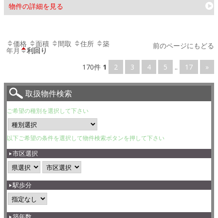
物件の詳細を見る
価格
面積
間取
住所
築
前のページにもどる
年月
利回り
170件
1
2
3
4
5
..
17
»
取扱物件検索
ご希望の種別を選択して下さい
以下ご希望の条件を選択して物件検索ボタンを押して下さい
市区選択
駅歩分
築年数