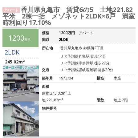
香川県丸亀市 賃貸6の5 土地221.82
アパート
平米 2棟一括 メゾネット2LDK×6戸 満室
時利回り17.10%
価格
1200万円
アパート
1200
間取
2LDK
万円
所在地
香川県丸亀市 御供所2丁目
2LDK
ＪＲ予讃線丸亀駅 徒歩14分
245.02m²
ＪＲ予讃線宇多津駅 徒歩27分
交通
ＪＲ予讃線讃岐塩屋駅 徒歩39分
築年月
1973/04
構造
木造
面積
建物:245.02m² 土
地:221.82m²
階数
地上 2階
物件番号