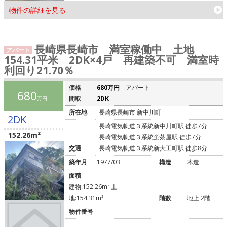
物件の詳細を見る
長崎県長崎市 満室稼働中 土地
アパート
154.31平米 2DK×4戸 再建築不可 満室時
利回り21.70％
価格
680万円
アパート
680
間取
2DK
万円
所在地
長崎県長崎市 新中川町
2DK
長崎電気軌道３系統新中川町駅 徒歩7分
152.26m²
長崎電気軌道３系統蛍茶屋駅 徒歩7分
交通
長崎電気軌道３系統新大工町駅 徒歩8分
築年月
1977/03
構造
木造
面積
建物:152.26m² 土
地:154.31m²
階数
地上 2階
物件番号