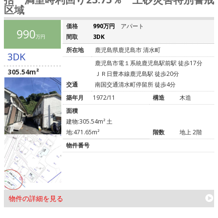
区域
価格
990万円
アパート
990
間取
3DK
万円
所在地
鹿児島県鹿児島市 清水町
3DK
鹿児島市電１系統鹿児島駅前駅 徒歩17分
305.54m²
ＪＲ日豊本線鹿児島駅 徒歩20分
交通
南国交通清水町停留所 徒歩4分
築年月
1972/11
構造
木造
面積
建物:305.54m² 土
地:471.65m²
階数
地上 2階
物件番号
物件の詳細を見る