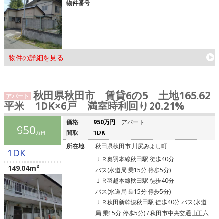
物件番号
物件の詳細を見る
秋田県秋田市 賃貸6の5 土地165.62
アパート
平米 1DK×6戸 満室時利回り20.21%
価格
950万円
アパート
950
間取
1DK
万円
所在地
秋田県秋田市 川尻みよし町
1DK
ＪＲ奥羽本線秋田駅 徒歩40分
149.04m²
バス(水道局 乗15分 停歩5分)
ＪＲ羽越本線秋田駅 徒歩40分
バス(水道局 乗15分 停歩5分)
ＪＲ秋田新幹線秋田駅 徒歩40分 バス(水道
局 乗15分 停歩5分) / 秋田市中央交通山王六