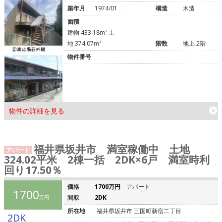
築年月
1974/01
構造
木造
面積
建物:433.18m² 土
地:374.07m²
階数
地上 2階
物件番号
物件の詳細を見る
福井県坂井市 満室稼働中 土地
アパート
324.02平米 2棟一括 2DK×6戸 満室時利
回り17.50％
価格
1700万円
アパート
1700
間取
2DK
万円
所在地
福井県坂井市 三国町新宿二丁目
2DK