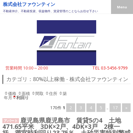
株式会社ファウンティン
Menu
不動産仲介、不動産投資、収益物件、賃貸管理のことならお任せ下さい
営業時間 10:00～20:00
TEL
03-5456-9799
カテゴリ：80%以上稼働 - 株式会社ファウンティン
価格
面積
間取
住所
築
年月
利回り
170件
1
2
3
4
5
..
17
»
鹿児島県鹿児島市 賃貸5の4 土地
アパート
471.65平米 3DK×2戸、4DK×3戸 2棟一
括 満室時利回り23.75％ 土砂災害特別警戒