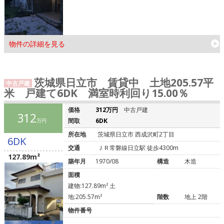
物件の詳細を見る
茨城県日立市 賃貸中 土地205.57平
中古戸建
米 戸建て6DK 満室時利回り15.00％
価格
312万円
中古戸建
312
間取
6DK
万円
所在地
茨城県日立市 西成沢町2丁目
6DK
交通
ＪＲ常磐線日立駅 徒歩4300m
127.89m²
築年月
1970/08
構造
木造
面積
建物:127.89m² 土
地:205.57m²
階数
地上 2階
物件番号