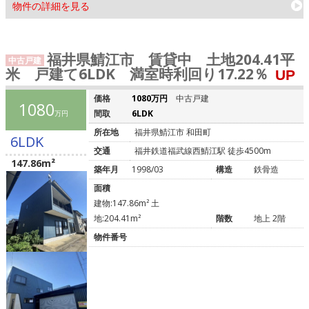
物件の詳細を見る
福井県鯖江市 賃貸中 土地204.41平
中古戸建
米 戸建て6LDK 満室時利回り17.22％
UP
価格
1080万円
中古戸建
1080
間取
6LDK
万円
所在地
福井県鯖江市 和田町
6LDK
交通
福井鉄道福武線西鯖江駅 徒歩4500m
147.86m²
築年月
1998/03
構造
鉄骨造
面積
建物:147.86m² 土
地:204.41m²
階数
地上 2階
物件番号