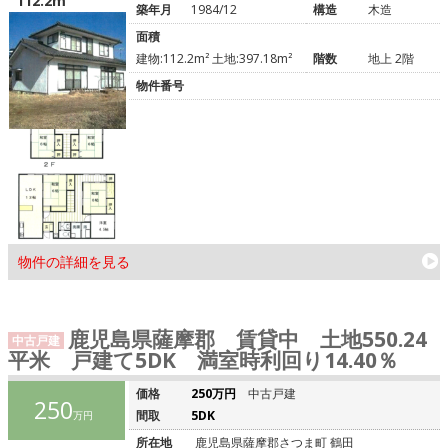
112.2m²
築年月
1984/12
構造
木造
面積
建物:112.2m² 土地:397.18m²
階数
地上 2階
物件番号
物件の詳細を見る
鹿児島県薩摩郡 賃貸中 土地550.24
中古戸建
平米 戸建て5DK 満室時利回り14.40％
価格
250万円
中古戸建
250
間取
5DK
万円
所在地
鹿児島県薩摩郡さつま町 鶴田