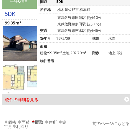
間取
5DK
万円
所在地
栃木県佐野市 栃本町
5DK
東武佐野線田沼駅 徒歩10分
99.35m²
東武佐野線多田駅 徒歩16分
交通
東武佐野線吉水駅 徒歩46分
築年月
1972/09
構造
木造
面積
建物:99.35m² 土地:207.70m²
階数
地上 2階
物件番号
物件の詳細を見る
価格
面積
間取
住所
築
前のページにもどる
年月
利回り