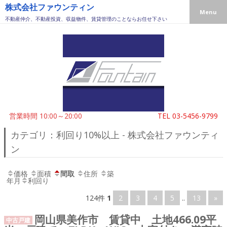
株式会社ファウンティン
Menu
不動産仲介、不動産投資、収益物件、賃貸管理のことならお任せ下さい
営業時間 10:00～20:00
TEL
03-5456-9799
カテゴリ：利回り10%以上 - 株式会社ファウンティ
ン
価格
面積
間取
住所
築
年月
利回り
124件
1
2
3
4
5
..
13
»
岡山県美作市 賃貸中 土地466.09平
中古戸建