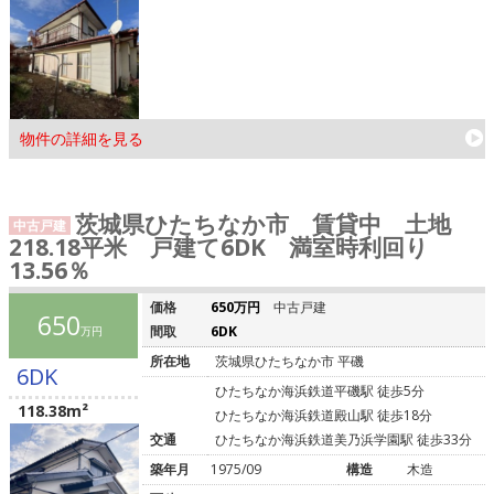
物件の詳細を見る
茨城県ひたちなか市 賃貸中 土地
中古戸建
218.18平米 戸建て6DK 満室時利回り
13.56％
価格
650万円
中古戸建
650
間取
6DK
万円
所在地
茨城県ひたちなか市 平磯
6DK
ひたちなか海浜鉄道平磯駅 徒歩5分
118.38m²
ひたちなか海浜鉄道殿山駅 徒歩18分
交通
ひたちなか海浜鉄道美乃浜学園駅 徒歩33分
築年月
1975/09
構造
木造