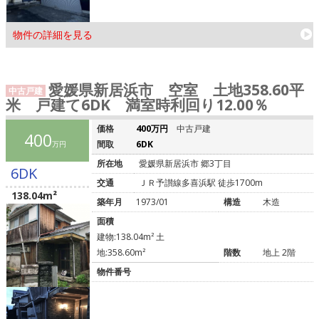
物件の詳細を見る
愛媛県新居浜市 空室 土地358.60平
中古戸建
米 戸建て6DK 満室時利回り12.00％
価格
400万円
中古戸建
400
間取
6DK
万円
所在地
愛媛県新居浜市 郷3丁目
6DK
交通
ＪＲ予讃線多喜浜駅 徒歩1700m
138.04m²
築年月
1973/01
構造
木造
面積
建物:138.04m² 土
地:358.60m²
階数
地上 2階
物件番号