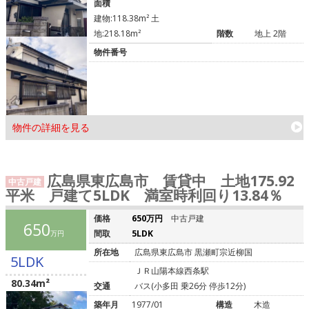
面積
建物:118.38m² 土
地:218.18m²
階数
地上 2階
物件番号
物件の詳細を見る
広島県東広島市 賃貸中 土地175.92
中古戸建
平米 戸建て5LDK 満室時利回り13.84％
価格
650万円
中古戸建
650
間取
5LDK
万円
所在地
広島県東広島市 黒瀬町宗近柳国
5LDK
ＪＲ山陽本線西条駅
80.34m²
交通
バス(小多田 乗26分 停歩12分)
築年月
1977/01
構造
木造