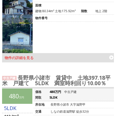
面積
建物:80.34m² 土地:175.92m²
階数
地上 2階
物件番号
物件の詳細を見る
長野県小諸市 賃貸中 土地397.18平
中古戸建
米 戸建て 5LDK 満室時利回り10.00％
価格
480万円
中古戸建
480
間取
5LDK
万円
所在地
長野県小諸市 大字滋野甲
5LDK
交通
しなの鉄道滋野駅 徒歩32分