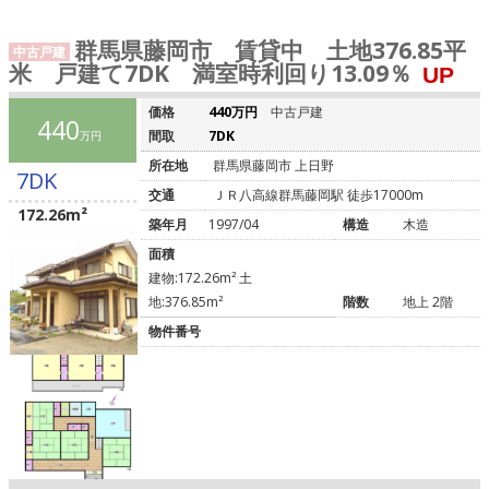
群馬県藤岡市 賃貸中 土地376.85平
中古戸建
米 戸建て7DK 満室時利回り13.09％
UP
価格
440万円
中古戸建
440
間取
7DK
万円
所在地
群馬県藤岡市 上日野
7DK
交通
ＪＲ八高線群馬藤岡駅 徒歩17000m
172.26m²
築年月
1997/04
構造
木造
面積
建物:172.26m² 土
地:376.85m²
階数
地上 2階
物件番号