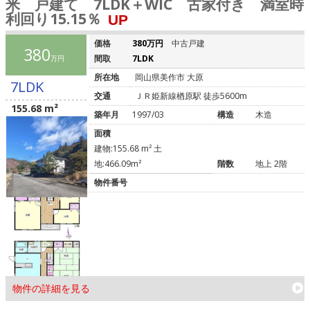
米 戸建て 7LDK＋WIC 古家付き 満室時
利回り15.15％
UP
価格
380万円
中古戸建
380
間取
7LDK
万円
所在地
岡山県美作市 大原
7LDK
交通
ＪＲ姫新線楢原駅 徒歩5600m
155.68 m²
築年月
1997/03
構造
木造
面積
建物:155.68 m² 土
地:466.09m²
階数
地上 2階
物件番号
物件の詳細を見る