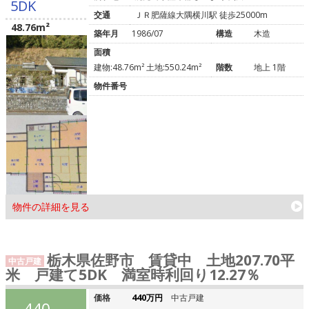
5DK
交通
ＪＲ肥薩線大隅横川駅 徒歩25000m
48.76m²
築年月
1986/07
構造
木造
面積
建物:48.76m² 土地:550.24m²
階数
地上 1階
物件番号
物件の詳細を見る
栃木県佐野市 賃貸中 土地207.70平
中古戸建
米 戸建て5DK 満室時利回り12.27％
価格
440万円
中古戸建
440