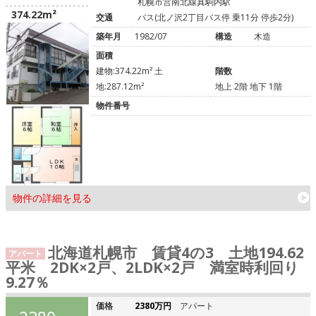
札幌市営南北線真駒内駅
374.22m²
交通
バス(北ノ沢2丁目バス停 乗11分 停歩2分)
築年月
1982/07
構造
木造
面積
建物:374.22m² 土
階数
地:287.12m²
地上 2階 地下 1階
物件番号
物件の詳細を見る
北海道札幌市 賃貸4の3 土地194.62
アパート
平米 2DK×2戸、2LDK×2戸 満室時利回り
9.27％
価格
2380万円
アパート