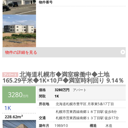
物件番号
物件の詳細を見る
北海道札幌市◆満室稼働中◆土地
アパート
165.29平米◆1K×10戸◆満室時利回り 9.14％
価格
3280万円
アパート
3280
間取
1K
万円
所在地
北海道札幌市豊平区 月寒東5条17丁目
1K
札幌市営東西線南郷１８丁目駅 徒歩8分
228.62m²
交通
札幌市営東西線南郷１３丁目駅 徒歩17分
築年月
1989/10
構造
木造