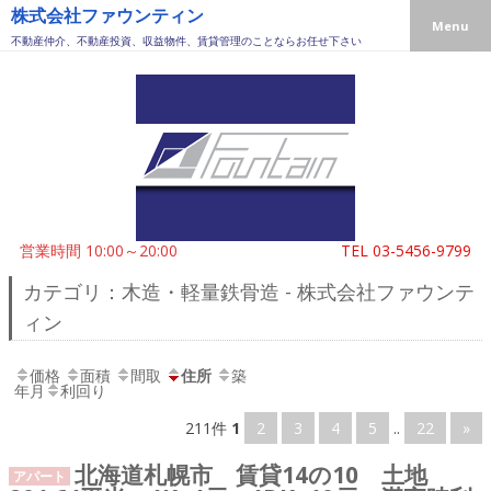
株式会社ファウンティン
Menu
不動産仲介、不動産投資、収益物件、賃貸管理のことならお任せ下さい
営業時間 10:00～20:00
TEL
03-5456-9799
カテゴリ：木造・軽量鉄骨造 - 株式会社ファウンテ
ィン
価格
面積
間取
住所
築
年月
利回り
211件
1
2
3
4
5
..
22
»
北海道札幌市 賃貸14の10 土地
アパート