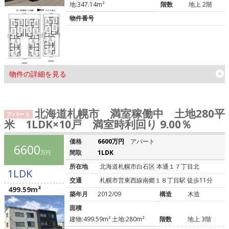
地:347.14m²
階数
地上 2階
物件番号
物件の詳細を見る
北海道札幌市 満室稼働中 土地280平
アパート
米 1LDK×10戸 満室時利回り 9.00％
価格
6600万円
アパート
6600
間取
1LDK
万円
所在地
北海道札幌市白石区 本通１７丁目北
1LDK
交通
札幌市営東西線南郷１８丁目駅 徒歩11分
499.59m²
築年月
2012/09
構造
木造
面積
建物:499.59m² 土地:280m²
階数
地上 3階