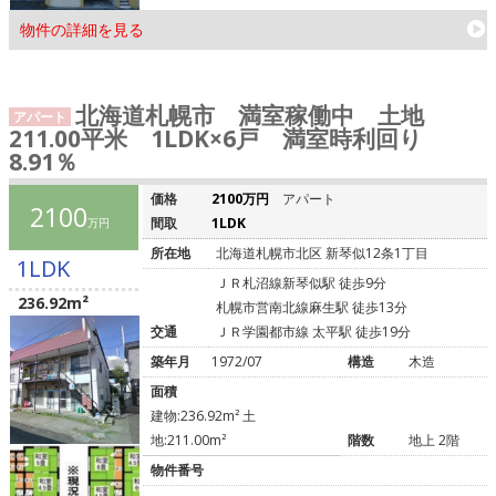
物件の詳細を見る
北海道札幌市 満室稼働中 土地
アパート
211.00平米 1LDK×6戸 満室時利回り
8.91％
価格
2100万円
アパート
2100
間取
1LDK
万円
所在地
北海道札幌市北区 新琴似12条1丁目
1LDK
ＪＲ札沼線新琴似駅 徒歩9分
236.92m²
札幌市営南北線麻生駅 徒歩13分
交通
ＪＲ学園都市線 太平駅 徒歩19分
築年月
1972/07
構造
木造
面積
建物:236.92m² 土
地:211.00m²
階数
地上 2階
物件番号