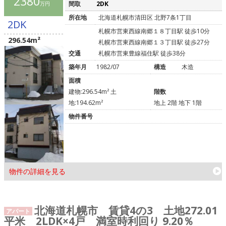
2380
間取
2DK
万円
所在地
北海道札幌市清田区 北野7条1丁目
2DK
札幌市営東西線南郷１８丁目駅 徒歩10分
296.54m²
札幌市営東西線南郷１３丁目駅 徒歩27分
交通
札幌市営東豊線福住駅 徒歩38分
築年月
1982/07
構造
木造
面積
建物:296.54m² 土
階数
地:194.62m²
地上 2階 地下 1階
物件番号
物件の詳細を見る
北海道札幌市 賃貸4の3 土地272.01
アパート
平米 2LDK×4戸 満室時利回り 9.20％