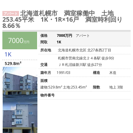
北海道札幌市 満室稼働中 土地
アパート
253.45平米 1K・1R×16戸 満室時利回り
8.66％
価格
7000万円
アパート
7000
間取
1K
万円
所在地
北海道札幌市北区 北27条西2丁目
1K
札幌市営南北線北２４条駅 徒歩9分
529.8m²
交通
ＪＲ札沼線新川駅 徒歩27分
築年月
1991/03
構造
木造
面積
建物:529.8m² 土地:253.45m²
階数
地上 3階
物件番号