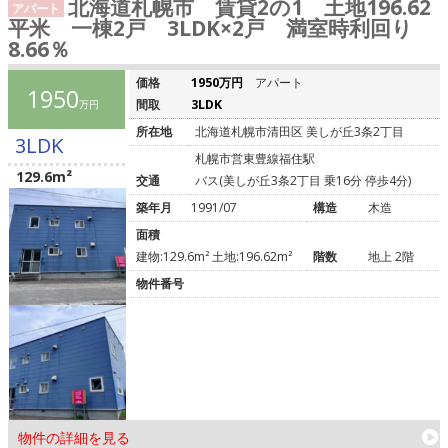
北海道札幌市 賃貸2の1 土地196.62
アパート
平米 一棟2戸 3LDK×2戸 満室時利回り
8.66％
価格
1950万円
アパート
1950
間取
3LDK
万円
所在地
北海道札幌市清田区 美しが丘3条2丁目
3LDK
札幌市営東豊線福住駅
129.6m²
交通
バス(美しが丘3条2丁目 乗16分 停歩4分)
築年月
1991/07
構造
木造
面積
建物:129.6m² 土地:196.62m²
階数
地上 2階
物件番号
物件の詳細を見る