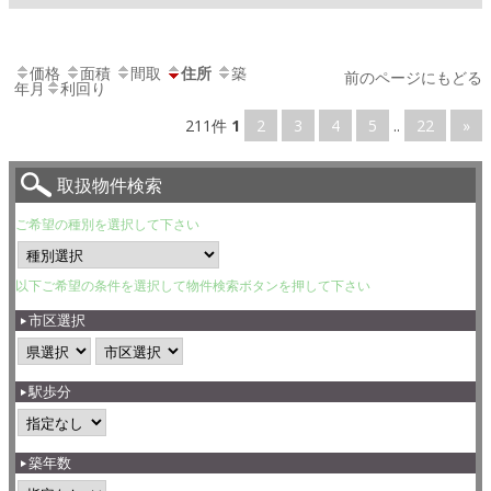
価格
面積
間取
住所
築
前のページにもどる
年月
利回り
211件
1
2
3
4
5
..
22
»
取扱物件検索
ご希望の種別を選択して下さい
以下ご希望の条件を選択して物件検索ボタンを押して下さい
市区選択
駅歩分
築年数