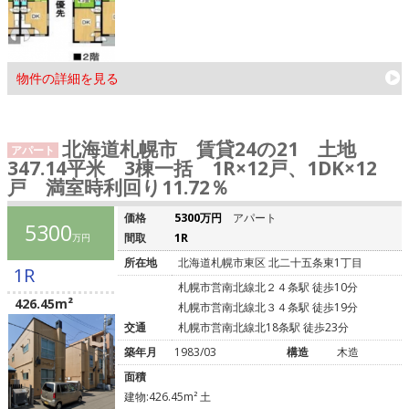
物件の詳細を見る
北海道札幌市 賃貸24の21 土地
アパート
347.14平米 3棟一括 1R×12戸、1DK×12
戸 満室時利回り11.72％
価格
5300万円
アパート
5300
間取
1R
万円
所在地
北海道札幌市東区 北二十五条東1丁目
1R
札幌市営南北線北２４条駅 徒歩10分
426.45m²
札幌市営南北線北３４条駅 徒歩19分
交通
札幌市営南北線北18条駅 徒歩23分
築年月
1983/03
構造
木造
面積
建物:426.45m² 土