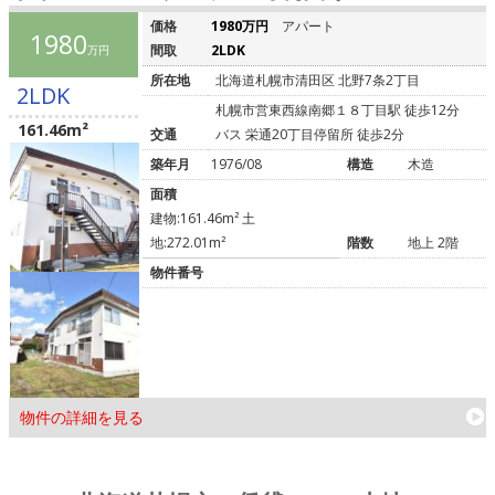
価格
1980万円
アパート
1980
間取
2LDK
万円
所在地
北海道札幌市清田区 北野7条2丁目
2LDK
札幌市営東西線南郷１８丁目駅 徒歩12分
161.46m²
交通
バス 栄通20丁目停留所 徒歩2分
築年月
1976/08
構造
木造
面積
建物:161.46m² 土
地:272.01m²
階数
地上 2階
物件番号
物件の詳細を見る