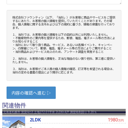
関連物件
北海道札幌市 賃貸4の3 土地272.01平米 2LDK×4戸 満室時利回り 9.20％
2LDK
1980
万円