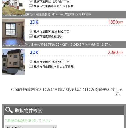
札幌市清田区 北野7条2丁目
札幌市営東西線南郷１８丁目駅
北海道札幌市 満室稼働中 軽量鉄骨造 2DK×4戸 満室時利回り10.89%
2DK
1850
万円
札幌市清田区 真栄1条2丁目
札幌市営東豊線福住駅
北海道札幌市 賃貸4の3 土地194.62平米 2DK×2戸、2LDK×2戸 満室時利回り9.27％
2DK
2380
万円
札幌市清田区 北野7条1丁目
札幌市営東西線南郷１８丁目駅
※物件掲載内容と現況に相違がある場合は現況を優先と致しま
す。
取扱物件検索
ご希望の種別を選択して下さい