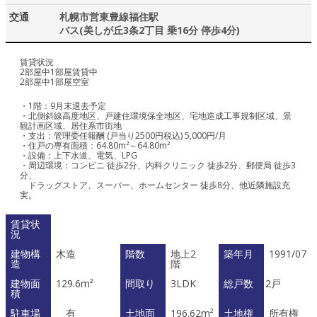
交通
札幌市営東豊線福住駅
バス(美しが丘3条2丁目 乗16分 停歩4分)
賃貸状況
2部屋中1部屋賃貸中
2部屋中1部屋空室
・1階：9月末退去予定
・北側斜線高度地区、戸建住環境保全地区、宅地造成工事規制区域、景
観計画区域、居住系市街地
・支出：管理委任報酬 (戸当り2500円税込) 5,000円/月
・住戸の専有面積：64.80m²～64.80m²
・設備：上下水道、電気、LPG
・周辺環境：コンビニ 徒歩2分、内科クリニック 徒歩2分、郵便局 徒歩3
分、
ドラッグストア、スーパー、ホームセンター 徒歩8分、他近隣施設充
実。
賃貸状
況
建物構
木造
階数
地上2
築年月
1991/07
造
階
建物面
129.6m²
間取り
3LDK
総戸数
2戸
積
駐車場
有
土地面
196.62m²
土地権
所有権