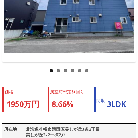
>>
価格
満室時想定利回り
間取
1950万円
8.66%
3LDK
所在地
北海道札幌市清田区美しが丘3条2丁目
美しが丘3-2一棟2戸