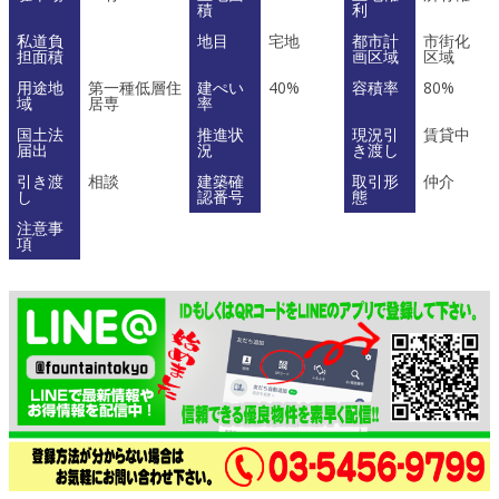
積
利
私道負
地目
宅地
都市計
市街化
担面積
画区域
区域
用途地
第一種低層住
建ぺい
40%
容積率
80%
域
居専
率
国土法
推進状
現況引
賃貸中
届出
況
き渡し
引き渡
相談
建築確
取引形
仲介
し
認番号
態
注意事
項