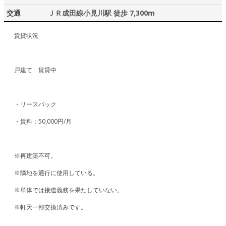
交通
ＪＲ成田線小見川駅 徒歩 7,300m
賃貸状況
戸建て 賃貸中
・リースバック
・賃料：50,000円/月
※再建築不可。
※隣地を通行に使用している。
※単体では接道義務を果たしていない。
※軒天一部交換済みです。