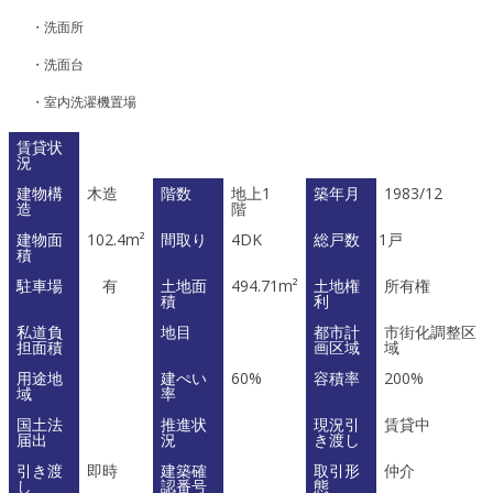
・洗面所
・洗面台
・室内洗濯機置場
賃貸状
況
建物構
木造
階数
地上1
築年月
1983/12
造
階
建物面
102.4m²
間取り
4DK
総戸数
1戸
積
駐車場
有
土地面
494.71m²
土地権
所有権
積
利
私道負
地目
都市計
市街化調整区
担面積
画区域
域
用途地
建ぺい
60%
容積率
200%
域
率
国土法
推進状
現況引
賃貸中
届出
況
き渡し
引き渡
即時
建築確
取引形
仲介
し
認番号
態