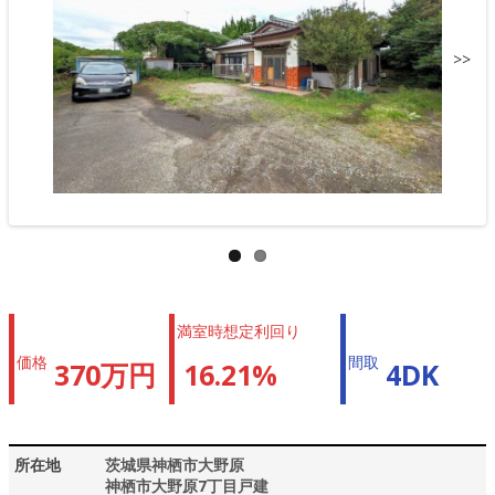
>>
満室時想定利回り
価格
間取
370万円
16.21%
4DK
所在地
茨城県神栖市大野原
神栖市大野原7丁目戸建