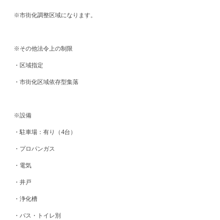
※市街化調整区域になります。
※その他法令上の制限
・区域指定
・市街化区域依存型集落
※設備
・駐車場：有り（4台）
・プロパンガス
・電気
・井戸
・浄化槽
・バス・トイレ別