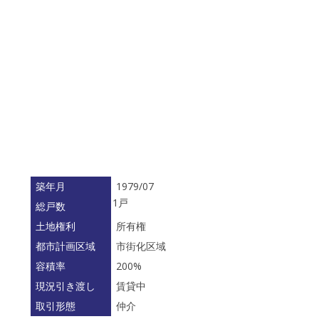
階
築年月
1979/07
1戸
総戸数
土地権利
所有権
都市計画区域
市街化区域
容積率
200%
現況引き渡し
賃貸中
取引形態
仲介