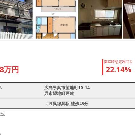
満室時想定利回り
98万円
22.14%
地
広島県呉市望地町10-14
呉市望地町戸建
ＪＲ呉線呉駅 徒歩45分
状況
中