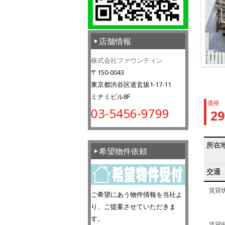
店舗情報
株式会社ファウンティン
〒150-0043
東京都渋谷区道玄坂1-17-11
ミナミビル8F
価格
03-5456-9799
2
所在
希望物件依頼
交通
賃貸
ご希望にあう物件情報を当社よ
り、ご提案させていただきま
す。
賃貸