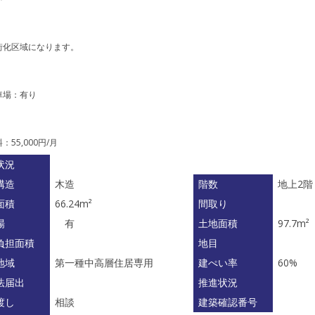
街化区域になります。
車場：有り
：55,000円/月
状況
構造
木造
階数
地上2
面積
66.24m²
間取り
場
有
土地面積
97.7m²
負担面積
地目
地域
第一種中高層住居専用
建ぺい率
60%
法届出
推進状況
渡し
相談
建築確認番号