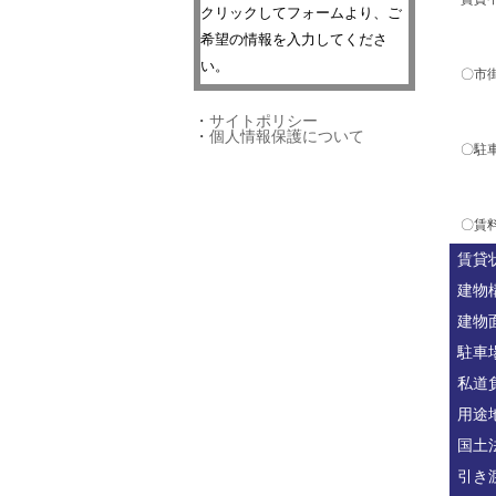
クリックしてフォームより、ご
希望の情報を入力してくださ
い。
〇市
・
サイトポリシー
・
個人情報保護について
〇駐
〇賃料
賃貸
建物
建物
駐車
私道
用途
国土
引き