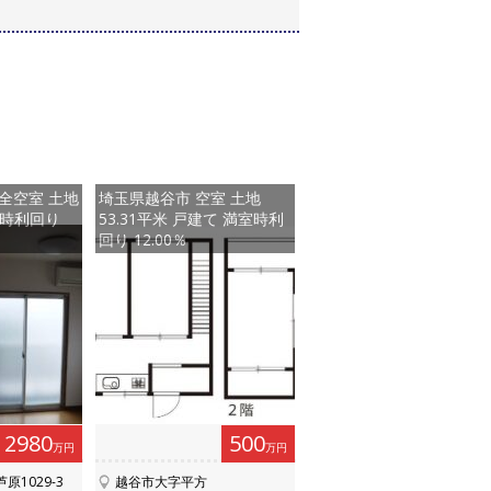
全空室 土地
埼玉県越谷市 空室 土地
満室時利回り
53.31平米 戸建て 満室時利
回り 12.00％
2980
500
万円
万円
1029-3
越谷市大字平方