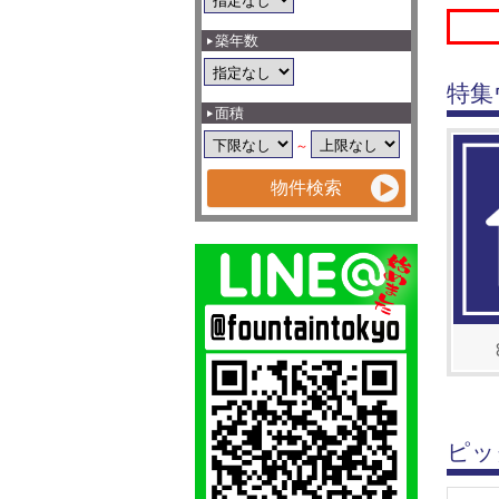
築年数
特集
面積
～
ピッ