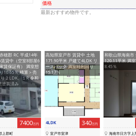
価格
最新おすすめ物件です。
赤穂郡 RC 平成14年
高知県室戸市 賃貸中 土地
和歌山県海南市 
15賃貸中（空室8部屋6
171.90平米 戸建て4LDK リ
120.11平米 
家賃保証有） 満室想
ースバック 満室時利回り
8.45％
10.65％ 積算＞売
15.17％
取り２LDK、１R 令和
壁塗装済み
7400
340
4LDK
万円
万円
郡上郡町
室戸市室津
海南市日方字上芦原