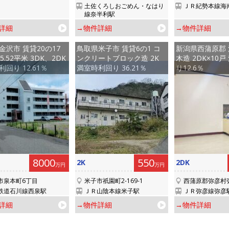
土佐くろしおごめん・なはり
ＪＲ紀勢本線海
線奈半利駅
詳細
→物件詳細
→物件詳細
金沢市 賃貸20の17
鳥取県米子市 賃貸6の1 コ
新潟県西蒲原郡
5.52平米 3DK、2DK
ンクリートブロック造 2K
木造 2DK×10
回り 12.61％
満室時利回り 36.21％
り12.6％
NEW
8000
550
2K
2DK
万円
万円
市泉本町6丁目
米子市祇園町2-169-1
西蒲原郡弥彦村弥
鉄道石川線西泉駅
ＪＲ山陰本線米子駅
ＪＲ弥彦線弥彦
詳細
→物件詳細
→物件詳細