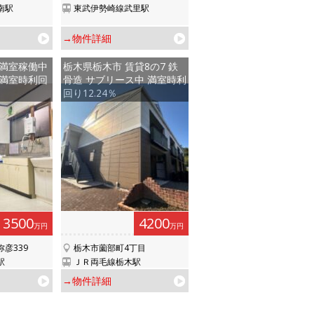
南駅
東武伊勢崎線武里駅
→物件詳細
 満室稼働中
栃木県栃木市 賃貸8の7 鉄
戸 満室時利回
骨造 サブリース中 満室時利
回り12.24％
3500
4200
万円
万円
彦339
栃木市薗部町4丁目
駅
ＪＲ両毛線栃木駅
→物件詳細