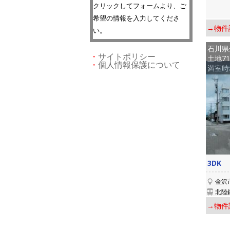
クリックしてフォームより、ご
希望の情報を入力してくださ
→物件
い。
石川県
・
サイトポリシー
土地71
・
個人情報保護について
満室時利
3DK
金沢
北陸
→物件