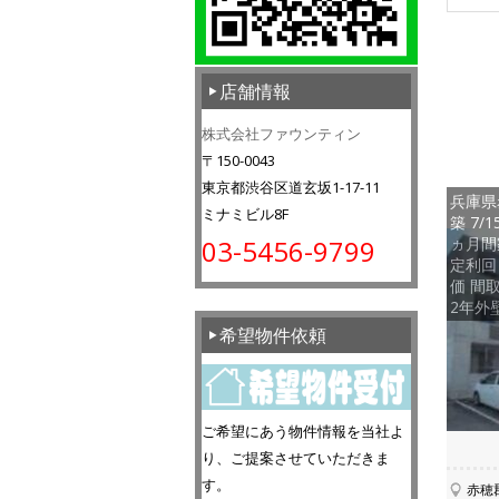
店舗情報
株式会社ファウンティン
〒150-0043
東京都渋谷区道玄坂1-17-11
兵庫県
ミナミビル8F
築 7/
ヵ月間
03-5456-9799
定利回り
価 間
2年外
希望物件依頼
ご希望にあう物件情報を当社よ
り、ご提案させていただきま
す。
赤穂