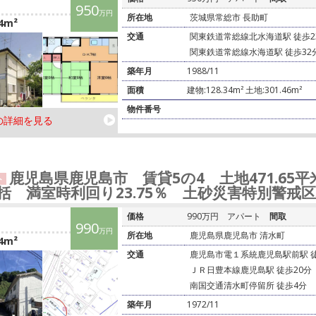
950
万円
所在地
茨城県常総市 長助町
4m²
交通
関東鉄道常総線北水海道駅 徒歩23
関東鉄道常総線水海道駅 徒歩32
築年月
1988/11
面積
建物:128.34m² 土地:301.46m²
物件番号
の詳細を見る
鹿児島県鹿児島市 賃貸5の4 土地471.65平米
ト
括 満室時利回り23.75％ 土砂災害特別警戒
価格
990万円
アパート
間取
990
万円
所在地
鹿児島県鹿児島市 清水町
4m²
交通
鹿児島市電１系統鹿児島駅前駅 徒
ＪＲ日豊本線鹿児島駅 徒歩20分
南国交通清水町停留所 徒歩4分
築年月
1972/11