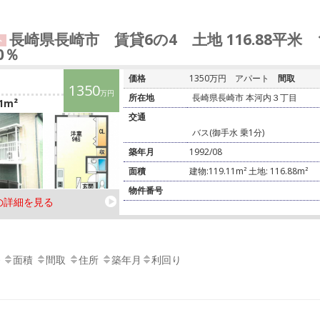
長崎県長崎市 賃貸6の4 土地 116.88平米
ト
00％
価格
1350万円
アパート
間取
1350
万円
所在地
長崎県長崎市 本河内３丁目
1m²
交通
バス(御手水 乗1分)
築年月
1992/08
面積
建物:119.11m² 土地: 116.88m²
物件番号
の詳細を見る
面積
間取
住所
築年月
利回り