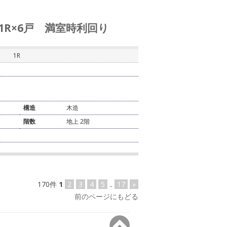
 1R×6戸 満室時利回り
1R
構造
木造
階数
地上 2階
170件
1
2
3
4
5
..
17
»
前のページにもどる