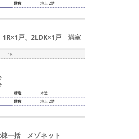
階数
地上 2階
R×1戸、2LDK×1戸 満室
1R
分
分
構造
木造
階数
地上 2階
 2棟一括 メゾネット