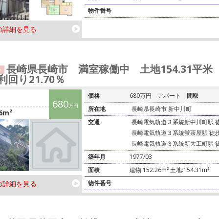
物件番号
の詳細を見る
長崎県長崎市 満室稼働中 土地154.31平米
ト
利回り21.70％
価格
680万円
アパート
間取
680
万円
所在地
長崎県長崎市 新中川町
6m²
交通
長崎電気軌道３系統新中川町駅 
長崎電気軌道３系統蛍茶屋駅 徒
長崎電気軌道３系統新大工町駅 
築年月
1977/03
面積
建物:152.26m² 土地:154.31m²
の詳細を見る
物件番号