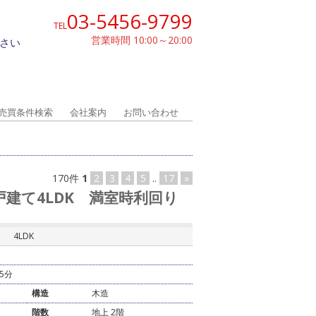
03-5456-9799
TEL
営業時間 10:00～20:00
さい
売買条件検索
会社案内
お問い合わせ
170件
1
2
3
4
5
..
17
»
戸建て4LDK 満室時利回り
4LDK
5分
構造
木造
階数
地上 2階