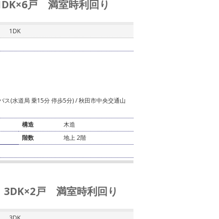
1DK×6戸 満室時利回り
1DK
ス(水道局 乗15分 停歩5分) / 秋田市中央交通山
構造
木造
階数
地上 2階
 3DK×2戸 満室時利回り
3DK