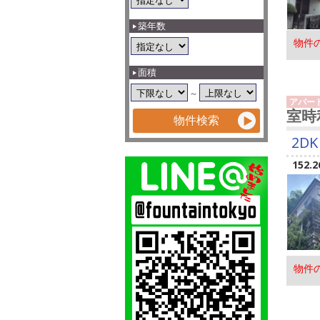
築年数
物件
面積
～
アパー
室時
2DK
152.2
物件