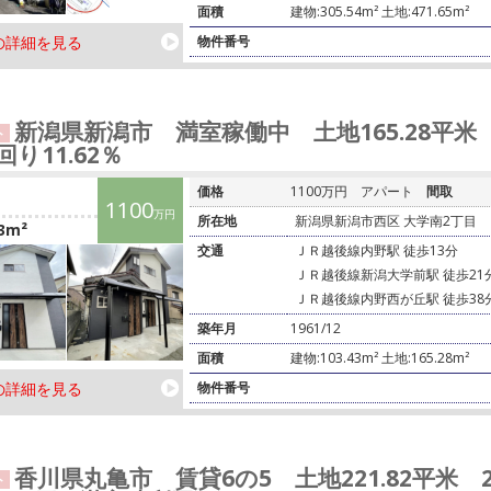
面積
建物:305.54m² 土地:471.65m²
の詳細を見る
物件番号
新潟県新潟市 満室稼働中 土地165.28平米 1
ト
回り11.62％
価格
1100万円
アパート
間取
1100
万円
所在地
新潟県新潟市西区 大学南2丁目
3m²
交通
ＪＲ越後線内野駅 徒歩13分
ＪＲ越後線新潟大学前駅 徒歩21
ＪＲ越後線内野西が丘駅 徒歩38
築年月
1961/12
面積
建物:103.43m² 土地:165.28m²
の詳細を見る
物件番号
香川県丸亀市 賃貸6の5 土地221.82平米
ト