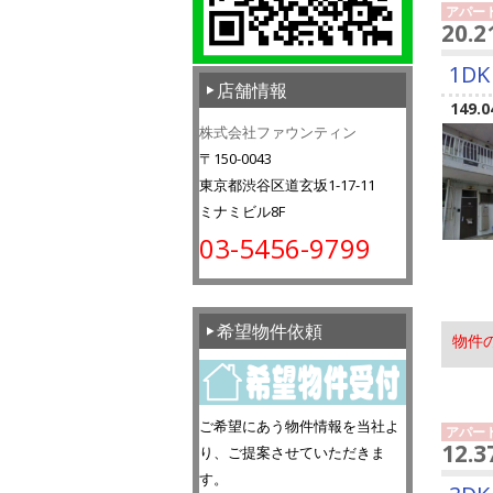
アパー
20.
1DK
店舗情報
149.0
株式会社ファウンティン
〒150-0043
東京都渋谷区道玄坂1-17-11
ミナミビル8F
03-5456-9799
希望物件依頼
物件
ご希望にあう物件情報を当社よ
アパー
12.
り、ご提案させていただきま
す。