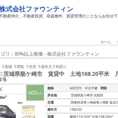
株式会社ファウンティン
不動産仲介、不動産投資、収益物件、賃貸管理のことならお任せ下
ホーム
ゴリ：80%以上稼働 - 株式会社ファウンティン
面積
間取
住所
築年月
利回り
茨城県龍ケ崎市 賃貸中 土地168.20平米 
建
00％
K
価格
600万円
中古戸建
間取
600
万円
所在地
茨城県龍ケ崎市 光順田
2m²
交通
関東鉄道竜ヶ崎線竜ヶ崎駅 徒歩2
築年月
1982/03
面積
建物:110.12m² 土地:168.20m²