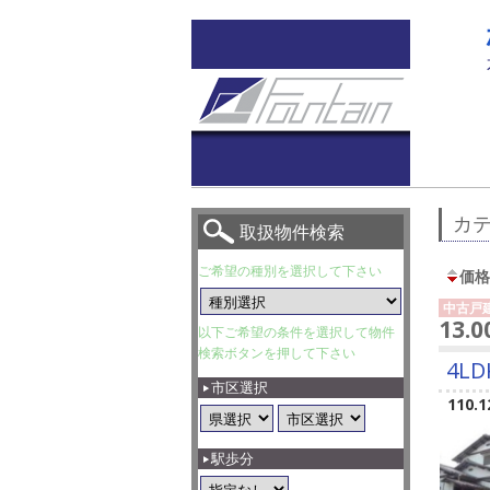
カテ
取扱物件検索
ご希望の種別を選択して下さい
価格
中古戸
13.
以下ご希望の条件を選択して物件
検索ボタンを押して下さい
4LD
市区選択
110.1
駅歩分