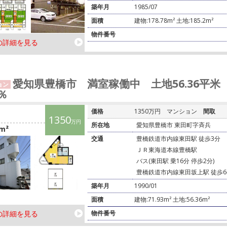
築年月
1985/07
面積
建物:178.78m² 土地:185.2m²
物件番号
の詳細を見る
愛知県豊橋市 満室稼働中 土地56.36平米
ョン
0％
価格
1350万円
マンション
間取
1350
万円
所在地
愛知県豊橋市 東田町字⻫兵
m²
交通
豊橋鉄道市内線東田駅 徒歩3分
ＪＲ東海道本線豊橋駅
バス(東田駅 乗16分 停歩2分)
豊橋鉄道市内線東田坂上駅 徒歩6
築年月
1990/01
面積
建物:71.93m² 土地:56.36m²
の詳細を見る
物件番号