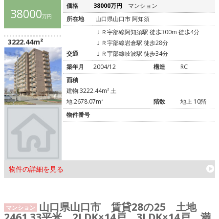
価格
38000万円
マンション
38000
万円
所在地
山口県山口市 阿知須
ＪＲ宇部線阿知須駅 徒歩300m 徒歩4分
3222.44m²
ＪＲ宇部線岩倉駅 徒歩28分
交通
ＪＲ宇部線岐波駅 徒歩34分
築年月
2004/12
構造
RC
面積
建物:3222.44m² 土
地:2678.07m²
階数
地上 10階
物件番号
物件の詳細を見る
山口県山口市 賃貸28の25 土地
マンション
2461.33平米 2LDK×14戸、3LDK×14戸 満