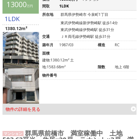
13000
間取
1LDK
万円
所在地
群馬県伊勢崎市 今泉町1丁目
1LDK
東武伊勢崎線新伊勢崎駅 徒歩14分
1380.12m²
東武伊勢崎線伊勢崎駅 徒歩31分
交通
ＪＲ両毛線伊勢崎駅 徒歩31分
築年月
1987/03
構造
RC
面積
建物:1380.12m² 土
地:1583.68m²
階数
地上 6階
物件番号
物件の詳細を見る
群馬県前橋市 満室稼働中 土地
マンション