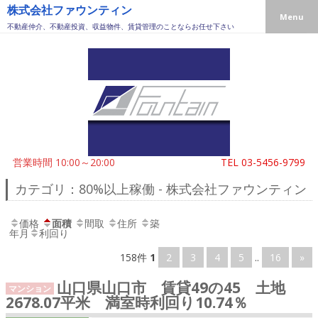
株式会社ファウンティン
Menu
不動産仲介、不動産投資、収益物件、賃貸管理のことならお任せ下さい
営業時間 10:00～20:00
TEL
03-5456-9799
カテゴリ：80%以上稼働 - 株式会社ファウンティン
価格
面積
間取
住所
築
年月
利回り
158件
1
2
3
4
5
..
16
»
山口県山口市 賃貸49の45 土地
マンション
2678.07平米 満室時利回り10.74％