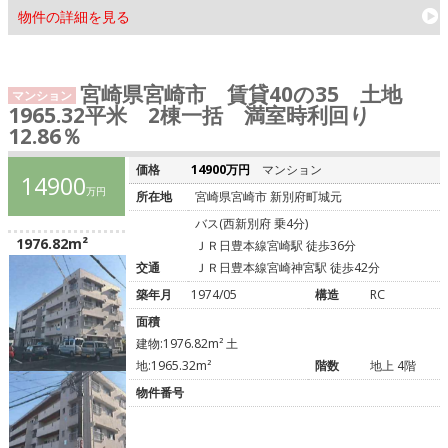
物件の詳細を見る
宮崎県宮崎市 賃貸40の35 土地
マンション
1965.32平米 2棟一括 満室時利回り
12.86％
価格
14900万円
マンション
14900
万円
所在地
宮崎県宮崎市 新別府町城元
バス(西新別府 乗4分)
1976.82m²
ＪＲ日豊本線宮崎駅 徒歩36分
交通
ＪＲ日豊本線宮崎神宮駅 徒歩42分
築年月
1974/05
構造
RC
面積
建物:1976.82m² 土
地:1965.32m²
階数
地上 4階
物件番号