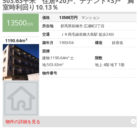
503.63平米 住居×20戸、テナント×3戸 満
室時利回り10.13％
価格
13500万円
マンション
13500
万円
所在地
群馬県前橋市 広瀬町2丁目
交通
ＪＲ両毛線前橋大島駅 徒歩24分
1190.64m²
築年月
1993/04
構造
鉄骨造
面積
建物:1190.64m² 土
階数
地:503.63m²
地上 4階 地下 1階
物件番号
物件の詳細を見る