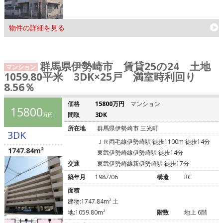
物件の詳細を見る
群馬県伊勢崎市 賃貸25の24 土地
マンション
1059.80平米 3DK×25戸 満室時利回り
8.56％
価格
15800万円
マンション
15800
間取
3DK
万円
所在地
群馬県伊勢崎市 三光町
3DK
ＪＲ両毛線伊勢崎駅 徒歩1100m 徒歩14分
1747.84m²
東武伊勢崎線伊勢崎駅 徒歩14分
交通
東武伊勢崎線新伊勢崎駅 徒歩17分
築年月
1987/06
構造
RC
面積
建物:1747.84m² 土
地:1059.80m²
階数
地上 6階