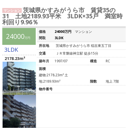
茨城県かすみがうら市 賃貸35の
マンション
31 土地2189.93平米 3LDK×35戸 満室時
利回り9.96％
価格
24000万円
マンション
24000
間取
3LDK
万円
所在地
茨城県かすみがうら市 稲吉東五丁目
3LDK
交通
ＪＲ常磐線神立駅 徒歩15分
2178.23m²
築年月
1997/07
構造
RC
面積
建物:2178.23m² 土
地:2189.93m²
階数
地上 7階
物件番号