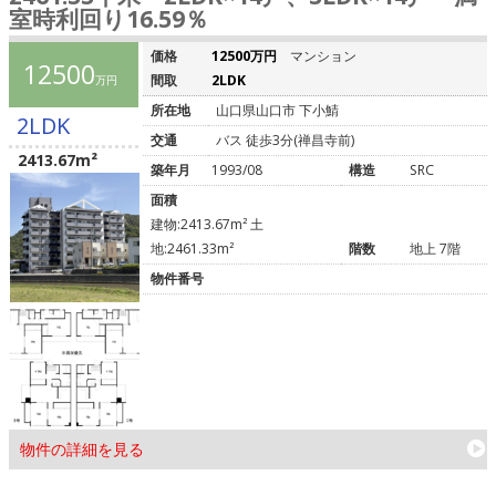
室時利回り16.59％
価格
12500万円
マンション
12500
間取
2LDK
万円
所在地
山口県山口市 下小鯖
2LDK
交通
バス 徒歩3分(禅昌寺前)
2413.67m²
築年月
1993/08
構造
SRC
面積
建物:2413.67m² 土
地:2461.33m²
階数
地上 7階
物件番号
物件の詳細を見る