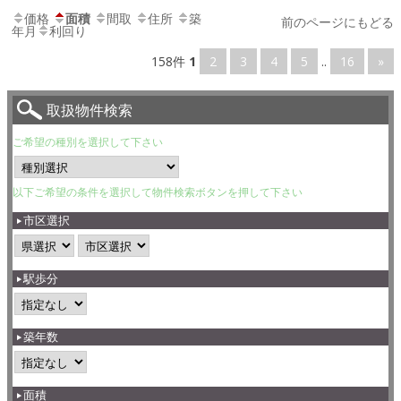
価格
面積
間取
住所
築
前のページにもどる
年月
利回り
158件
1
2
3
4
5
..
16
»
取扱物件検索
ご希望の種別を選択して下さい
以下ご希望の条件を選択して物件検索ボタンを押して下さい
市区選択
駅歩分
築年数
面積