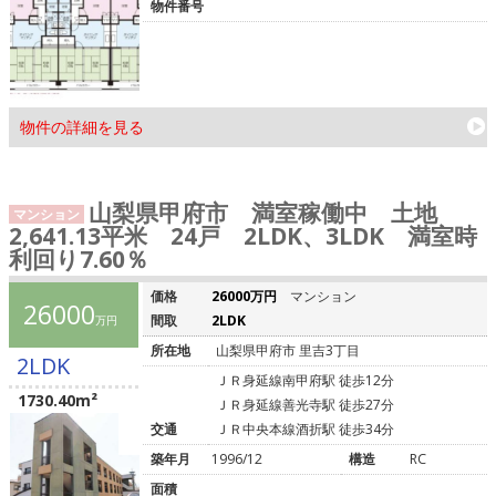
物件番号
物件の詳細を見る
山梨県甲府市 満室稼働中 土地
マンション
2,641.13平米 24戸 2LDK、3LDK 満室時
利回り7.60％
価格
26000万円
マンション
26000
間取
2LDK
万円
所在地
山梨県甲府市 里吉3丁目
2LDK
ＪＲ身延線南甲府駅 徒歩12分
1730.40m²
ＪＲ身延線善光寺駅 徒歩27分
交通
ＪＲ中央本線酒折駅 徒歩34分
築年月
1996/12
構造
RC
面積