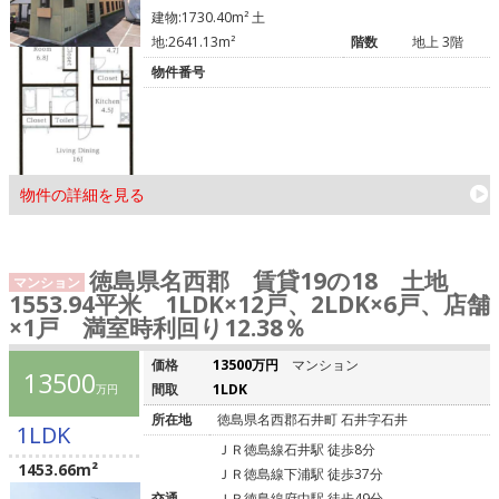
建物:1730.40m² 土
地:2641.13m²
階数
地上 3階
物件番号
物件の詳細を見る
徳島県名西郡 賃貸19の18 土地
マンション
1553.94平米 1LDK×12戸、2LDK×6戸、店舗
×1戸 満室時利回り12.38％
価格
13500万円
マンション
13500
間取
1LDK
万円
所在地
徳島県名西郡石井町 石井字石井
1LDK
ＪＲ徳島線石井駅 徒歩8分
1453.66m²
ＪＲ徳島線下浦駅 徒歩37分
交通
ＪＲ徳島線府中駅 徒歩49分