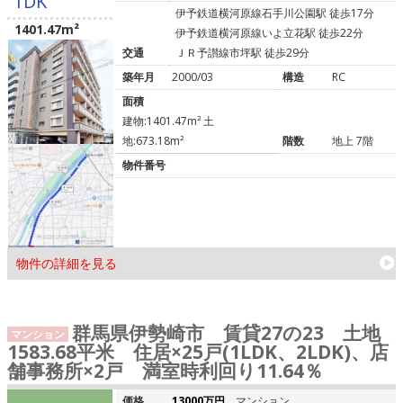
1DK
伊予鉄道横河原線石手川公園駅 徒歩17分
1401.47m²
伊予鉄道横河原線いよ立花駅 徒歩22分
交通
ＪＲ予讃線市坪駅 徒歩29分
築年月
2000/03
構造
RC
面積
建物:1401.47m² 土
地:673.18m²
階数
地上 7階
物件番号
物件の詳細を見る
群馬県伊勢崎市 賃貸27の23 土地
マンション
1583.68平米 住居×25戸(1LDK、2LDK)、店
舗事務所×2戸 満室時利回り11.64％
価格
13000万円
マンション