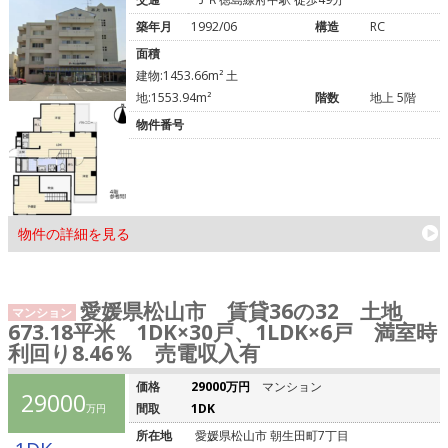
築年月
1992/06
構造
RC
面積
建物:1453.66m² 土
地:1553.94m²
階数
地上 5階
物件番号
物件の詳細を見る
愛媛県松山市 賃貸36の32 土地
マンション
673.18平米 1DK×30戸、1LDK×6戸 満室時
利回り8.46％ 売電収入有
価格
29000万円
マンション
29000
間取
1DK
万円
所在地
愛媛県松山市 朝生田町7丁目