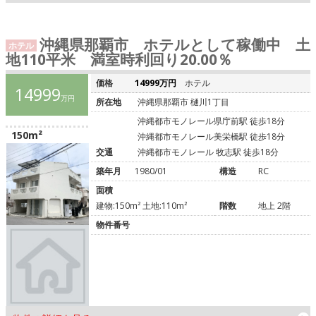
沖縄県那覇市 ホテルとして稼働中 土
ホテル
地110平米 満室時利回り20.00％
価格
14999万円
ホテル
14999
万円
所在地
沖縄県那覇市 樋川1丁目
沖縄都市モノレール県庁前駅 徒歩18分
150m²
沖縄都市モノレール美栄橋駅 徒歩18分
交通
沖縄都市モノレール 牧志駅 徒歩18分
築年月
1980/01
構造
RC
面積
建物:150m² 土地:110m²
階数
地上 2階
物件番号