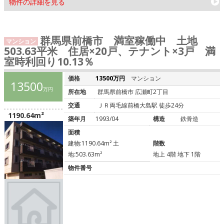
物件の詳細を見る
群馬県前橋市 満室稼働中 土地
マンション
503.63平米 住居×20戸、テナント×3戸 満
室時利回り10.13％
価格
13500万円
マンション
13500
万円
所在地
群馬県前橋市 広瀬町2丁目
交通
ＪＲ両毛線前橋大島駅 徒歩24分
1190.64m²
築年月
1993/04
構造
鉄骨造
面積
建物:1190.64m² 土
階数
地:503.63m²
地上 4階 地下 1階
物件番号