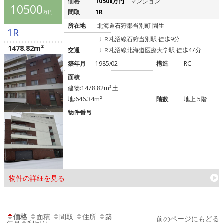
価格
10500万円
マンション
10500
間取
1R
万円
所在地
北海道石狩郡当別町 園生
1R
ＪＲ札沼線石狩当別駅 徒歩9分
1478.82m²
交通
ＪＲ札沼線北海道医療大学駅 徒歩47分
築年月
1985/02
構造
RC
面積
建物:1478.82m² 土
地:646.34m²
階数
地上 5階
物件番号
物件の詳細を見る
価格
面積
間取
住所
築
前のページにもどる