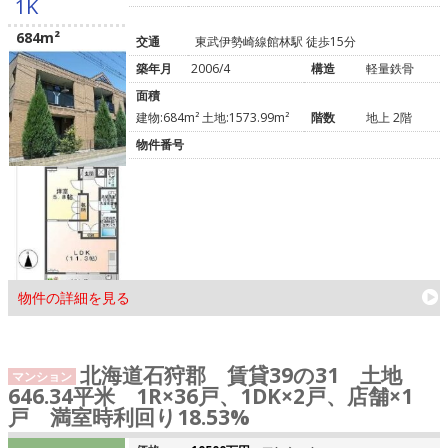
1K
684m²
交通
東武伊勢崎線館林駅 徒歩15分
築年月
2006/4
構造
軽量鉄骨
面積
建物:684m² 土地:1573.99m²
階数
地上 2階
物件番号
物件の詳細を見る
北海道石狩郡 賃貸39の31 土地
マンション
646.34平米 1R×36戸、1DK×2戸、店舗×1
戸 満室時利回り18.53%