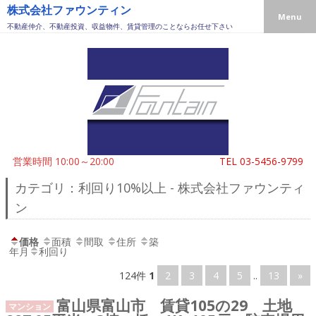
株式会社ファウンティン
Menu
不動産仲介、不動産投資、収益物件、賃貸管理のことならお任せ下さい
営業時間 10:00～20:00
TEL
03-5456-9799
カテゴリ：利回り10%以上 - 株式会社ファウンティ
ン
価格
面積
間取
住所
築
年月
利回り
124件
1
2
3
4
5
..
13
»
富山県富山市 賃貸105の29 土地
マンション