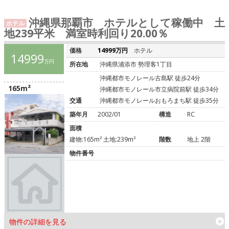
沖縄県那覇市 ホテルとして稼働中 土
ホテル
地239平米 満室時利回り20.00％
価格
14999万円
ホテル
14999
万円
所在地
沖縄県浦添市 勢理客1丁目
沖縄都市モノレール古島駅 徒歩24分
165m²
沖縄都市モノレール市立病院前駅 徒歩34分
交通
沖縄都市モノレールおもろまち駅 徒歩35分
築年月
2002/01
構造
RC
面積
建物:165m² 土地:239m²
階数
地上 2階
物件番号
物件の詳細を見る