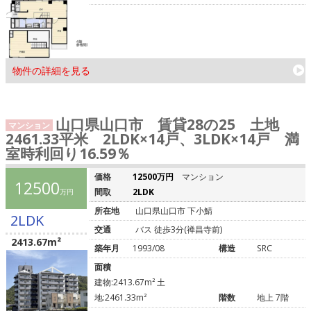
物件の詳細を見る
山口県山口市 賃貸28の25 土地
マンション
2461.33平米 2LDK×14戸、3LDK×14戸 満
室時利回り16.59％
価格
12500万円
マンション
12500
間取
2LDK
万円
所在地
山口県山口市 下小鯖
2LDK
交通
バス 徒歩3分(禅昌寺前)
2413.67m²
築年月
1993/08
構造
SRC
面積
建物:2413.67m² 土
地:2461.33m²
階数
地上 7階