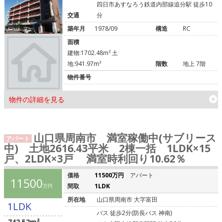
四日市あすなろう鉄道内部線追分駅 徒歩10
交通
分
築年月
1978/09
構造
RC
面積
建物:1702.48m² 土
地:941.97m²
階数
地上 7階
物件番号
物件の詳細を見る
山口県周南市 満室稼働中(サブリース
アパート
中) 土地2616.43平米 2棟一括 1LDK×15
戸、2LDK×3戸 満室時利回り10.62％
価格
11500万円
アパート
11500
間取
1LDK
万円
所在地
山口県周南市 大字富田
1LDK
バス 徒歩2分(防長バス 神南)
742.52m²