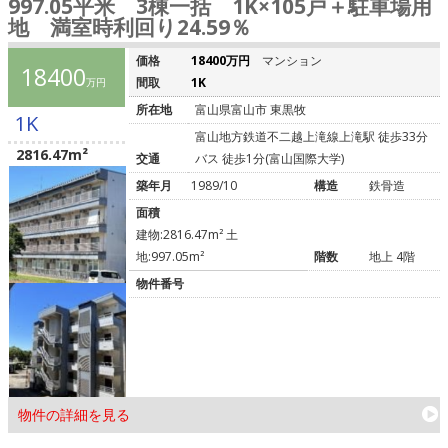
997.05平米 3棟一括 1K×105戸＋駐車場用
地 満室時利回り24.59％
価格
18400万円
マンション
18400
間取
1K
万円
所在地
富山県富山市 東黒牧
1K
富山地方鉄道不二越上滝線上滝駅 徒歩33分
2816.47m²
交通
バス 徒歩1分(富山国際大学)
築年月
1989/10
構造
鉄骨造
面積
建物:2816.47m² 土
地:997.05m²
階数
地上 4階
物件番号
物件の詳細を見る