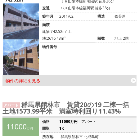
ＪＲ山陽本線新南陽駅 徒歩26分
交通
バス山陽本線福川駅 徒歩38分
築年月
2011/02
構造
鉄骨造
面積
建物:742.52m² 土
地:2616.43m²
階数
地上 2階
物件番号
物件の詳細を見る
群馬県館林市 賃貸20の19 二棟一括
アパート
土地1573.99平米 満室時利回り11.43%
価格
11000万円
アパート
11000
間取
1K
万円
所在地
群馬県館林市 北成島町