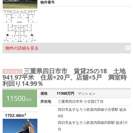
物件番号
物件の詳細を見る
三重県四日市市 賃貸25の18 土地
マンション
941.97平米 住居×20戸、店舖×5戸 満室時
利回り14.99％
価格
11500万円
マンション
11500
万円
所在地
三重県四日市市 小古曽2丁目
四日市あすなろう鉄道内部線小古曽駅 徒歩
1702.48m²
6分
四日市あすなろう鉄道内部線内部駅 徒歩10
分