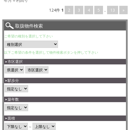
年月
利回り
124件
1
2
3
4
5
..
13
»
取扱物件検索
ご希望の種別を選択して下さい
以下ご希望の条件を選択して物件検索ボタンを押して下さい
市区選択
駅歩分
築年数
面積
～