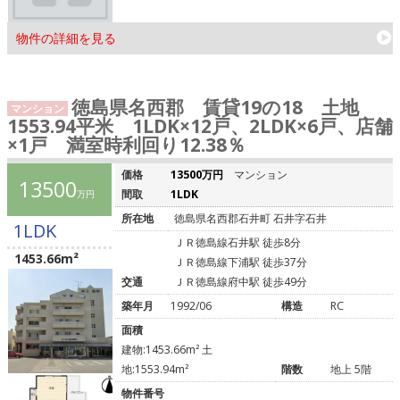
物件の詳細を見る
徳島県名西郡 賃貸19の18 土地
マンション
1553.94平米 1LDK×12戸、2LDK×6戸、店舗
×1戸 満室時利回り12.38％
価格
13500万円
マンション
13500
間取
1LDK
万円
所在地
徳島県名西郡石井町 石井字石井
1LDK
ＪＲ徳島線石井駅 徒歩8分
1453.66m²
ＪＲ徳島線下浦駅 徒歩37分
交通
ＪＲ徳島線府中駅 徒歩49分
築年月
1992/06
構造
RC
面積
建物:1453.66m² 土
地:1553.94m²
階数
地上 5階
物件番号