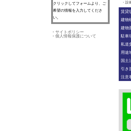
・設
クリックしてフォームより、ご
希望の情報を入力してくださ
賃貸
い。
建物
建物
・
サイトポリシー
駐車
・
個人情報保護について
私道
用途
国土
引き
注意