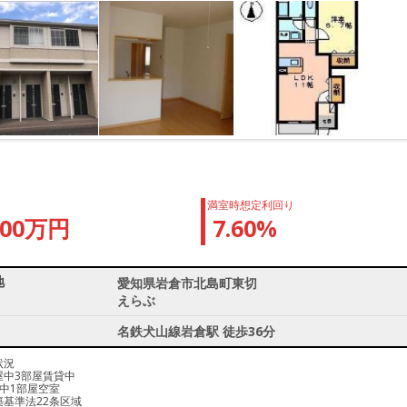
満室時想定利回り
800万円
7.60%
地
愛知県岩倉市北島町東切
えらぶ
名鉄犬山線岩倉駅 徒歩36分
状況
屋中3部屋賃貸中
屋中1部屋空室
築基準法22条区域