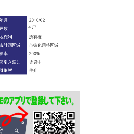
年月
2010/02
４戸
戸数
地権利
所有権
市計画区域
市街化調整区域
積率
200%
況引き渡し
賃貸中
引形態
仲介