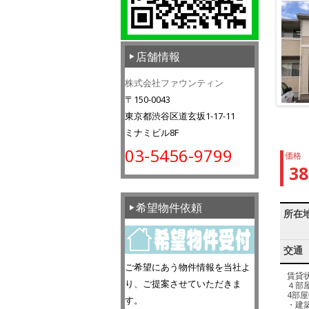
店舗情報
株式会社ファウンティン
〒150-0043
東京都渋谷区道玄坂1-17-11
ミナミビル8F
03-5456-9799
価格
3
希望物件依頼
所在
交通
ご希望にあう物件情報を当社よ
賃貸
り、ご提案させていただきま
４部
4部
す。
・建