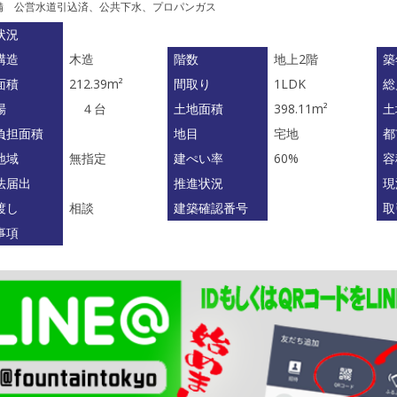
備 公営水道引込済、公共下水、プロパンガス
状況
構造
木造
階数
地上2階
築
面積
212.39m²
間取り
1LDK
総
場
４台
土地面積
398.11m²
土
負担面積
地目
宅地
都
地域
無指定
建ぺい率
60%
容
法届出
推進状況
現
渡し
相談
建築確認番号
取
事項