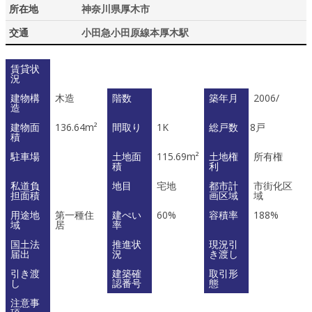
所在地
神奈川県厚木市
交通
小田急小田原線本厚木駅
賃貸状
況
建物構
木造
階数
築年月
2006/
造
建物面
136.64m²
間取り
1K
総戸数
8戸
積
駐車場
土地面
115.69m²
土地権
所有権
積
利
私道負
地目
宅地
都市計
市街化区
担面積
画区域
域
用途地
第一種住
建ぺい
60%
容積率
188%
域
居
率
国土法
推進状
現況引
届出
況
き渡し
引き渡
建築確
取引形
し
認番号
態
注意事