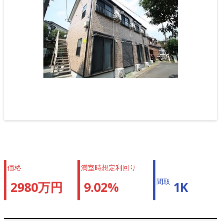
価格
満室時想定利回り
間取
2980万円
9.02%
1K