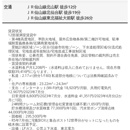
交通
ＪＲ仙山線北山駅 徒歩12分
ＪＲ仙山線北仙台駅 徒歩19分
ＪＲ仙山線東北福祉大前駅 徒歩26分
賃貸状況
12部屋満室賃貸中
・第4種高度地区、準防火地域、屋外広告物条例/第二種許可地域、駐車
場附置義務条例/近隣商業地域等、
景観計画区域ゾーン区分/沿線市街地ゾーン、下水道処理区域/分流式処
理区域、宅地造成等規制法/宅地造成工事規制区域
・現状有姿、公募売買、契約不適合責任免責、訴訟管轄の裁判所は売主
所在地の管轄裁判所
・賃貸借契約承継
・水道料各戸月3,208円~（水道料は収入に含めておりません。現在月徴
収額39,416円になります。）
・私道：2.17㎡(持分1/180) 私道部分地積については法務局確認済みで
す。
・住戸の専有面積：23.22m²～24.3m²
・支出：インターネット(Wi-Fi)代金 18,920円/月額、共用灯電気代
12.907円/2023年7月分、
日常清掃 8,800円/2023年7月分、水道料金 41,351円/2023年6月分(2か
月に1回)、
24時間クレーム対応費(管理会社変更後引継不要) 1,650円/月額、
貯水槽清掃及び水質検査 77,000円(年1回)、汚水管ポンプ清掃点検
44,000円(年2回)
・固都税：295,500円/年
・R5年7月頃に宅配BOXと集合ポスト12世帯分がセットになったものを
植木側に設置予定。
・設備：LPガス、公営上下水道、東北電力