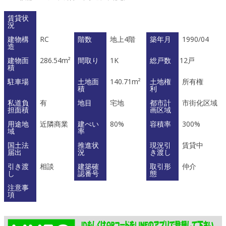
賃貸状
況
建物構
RC
階数
地上4階
築年月
1990/04
造
建物面
286.54m²
間取り
1K
総戸数
12戸
積
駐車場
土地面
140.71m²
土地権
所有権
積
利
私道負
有
地目
宅地
都市計
市街化区域
担面積
画区域
用途地
近隣商業
建ぺい
80%
容積率
300%
域
率
国土法
推進状
現況引
賃貸中
届出
況
き渡し
引き渡
相談
建築確
取引形
仲介
し
認番号
態
注意事
項