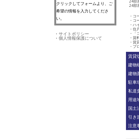
24部
クリックしてフォームより、ご
24部
希望の情報を入力してくださ
・コー
い。
・コー
・ハイ
・住戸
・「
・
サイトポリシー
・賃
・
個人情報保護について
・賃
・プ
賃貸
建物
建物
駐車
私道
用途
国土
引き
注意