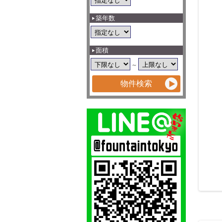
築年数
面積
～