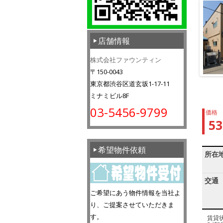
店舗情報
株式会社ファウンティン
〒150-0043
東京都渋谷区道玄坂1-17-11
ミナミビル8F
03-5456-9799
価格
5
希望物件依頼
所在
交通
ご希望にあう物件情報を当社よ
り、ご提案させていただきま
す。
賃貸