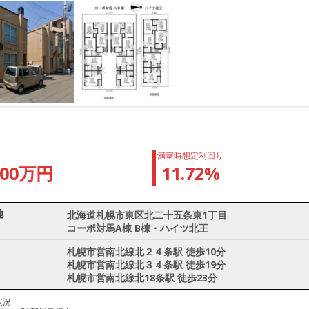
満室時想定利回り
300万円
11.72%
地
北海道札幌市東区北二十五条東1丁目
コーポ対馬A棟 B棟・ハイツ北王
札幌市営南北線北２４条駅 徒歩10分
札幌市営南北線北３４条駅 徒歩19分
札幌市営南北線北18条駅 徒歩23分
状況