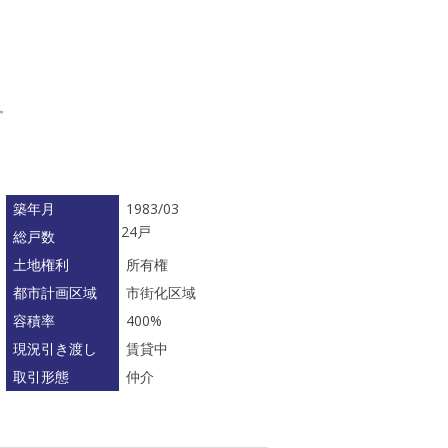
す。
築年月
1983/03
24戸
総戸数
土地権利
所有権
都市計画区域
市街化区域
容積率
400%
現況引き渡し
賃貸中
取引形態
仲介