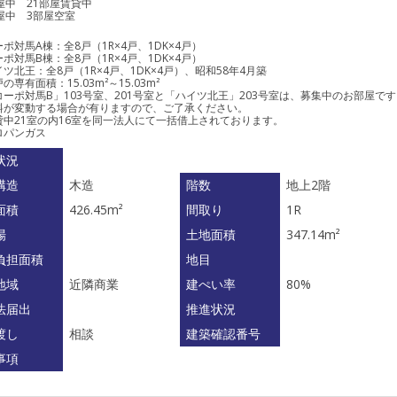
屋中 21部屋賃貸中
屋中 3部屋空室
ポ対馬A棟：全8戸（1R×4戸、1DK×4戸）
ポ対馬B棟：全8戸（1R×4戸、1DK×4戸）
ツ北王：全8戸（1R×4戸、1DK×4戸）、昭和58年4月築
の専有面積：15.03m²～15.03m²
コーポ対馬B」103号室、201号室と「ハイツ北王」203号室は、募集中のお部屋で
料が変動する場合が有りますので、ご了承ください。
貸中21室の内16室を同一法人にて一括借上されております。
ロパンガス
状況
構造
木造
階数
地上2階
面積
426.45m²
間取り
1R
場
土地面積
347.14m²
負担面積
地目
地域
近隣商業
建ぺい率
80%
法届出
推進状況
渡し
相談
建築確認番号
事項