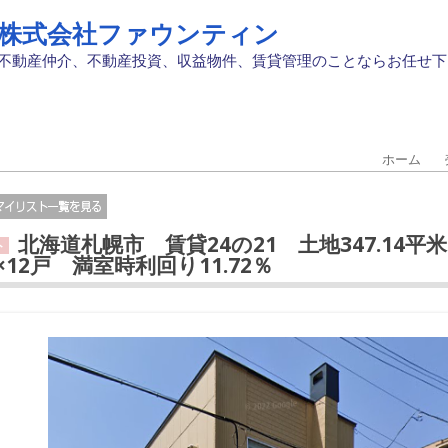
株式会社ファウンティン
不動産仲介、不動産投資、収益物件、賃貸管理のことならお任せ下
ホーム
北海道札幌市 賃貸24の21 土地347.14平米
ト
K×12戸 満室時利回り11.72％