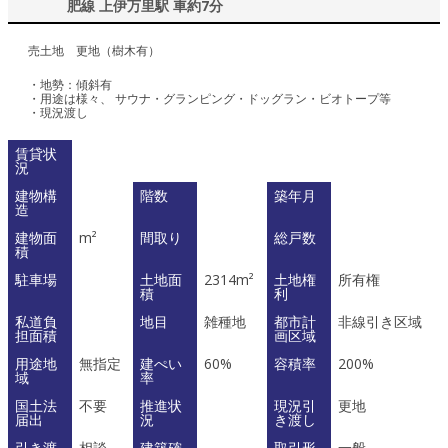
肥線 上伊万里駅 車約7分
売土地 更地（樹木有）
・地勢：傾斜有
・用途は様々、 サウナ・グランピング・ドッグラン・ビオトープ等
・現況渡し
賃貸状
況
建物構
階数
築年月
造
建物面
m²
間取り
総戸数
積
駐車場
土地面
2314m²
土地権
所有権
積
利
私道負
地目
雑種地
都市計
非線引き区域
担面積
画区域
用途地
無指定
建ぺい
60%
容積率
200%
域
率
国土法
不要
推進状
現況引
更地
届出
況
き渡し
引き渡
相談
建築確
取引形
一般