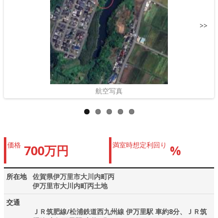
>>
航空写真
価格
満室時想定利回り
700万円
%
所在地
佐賀県伊万里市大川内町丙
伊万里市大川内町丙土地
交通
ＪＲ筑肥線/松浦鉄道西九州線 伊万里駅 車約8分、ＪＲ筑