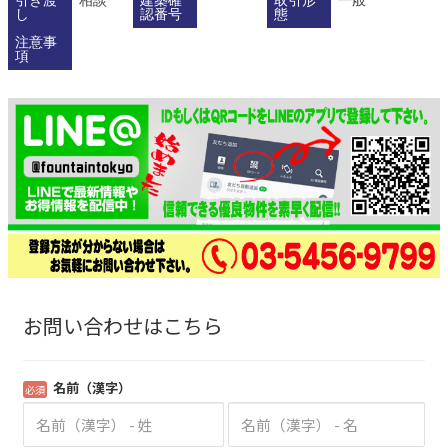
し
認番号
態
注意事
項