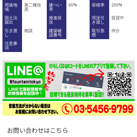
用途地
第二種住
建ぺい
60%
容積率
200%
域
居
率
国土法
推進状
現況引
賃貸中
届出
況
き渡し
引き渡
相談
建築確
取引形
仲介
し
認番号
態
注意事
項