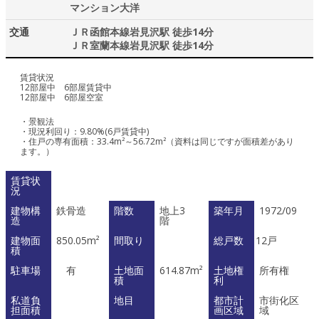
マンション大洋
交通
ＪＲ函館本線岩見沢駅 徒歩14分
ＪＲ室蘭本線岩見沢駅 徒歩14分
賃貸状況
12部屋中 6部屋賃貸中
12部屋中 6部屋空室
・景観法
・現況利回り：9.80%(6戸賃貸中)
・住戸の専有面積：33.4m²～56.72m²（資料は同じですが面積差があり
ます。）
賃貸状
況
建物構
鉄骨造
階数
地上3
築年月
1972/09
造
階
建物面
850.05m²
間取り
総戸数
12戸
積
駐車場
有
土地面
614.87m²
土地権
所有権
積
利
私道負
地目
都市計
市街化区
担面積
画区域
域