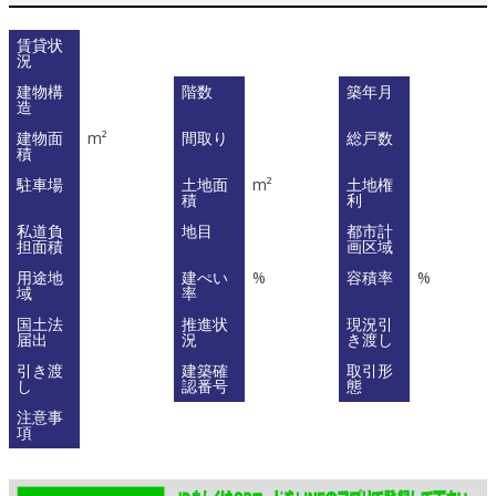
賃貸状
況
建物構
階数
築年月
造
建物面
m²
間取り
総戸数
積
駐車場
土地面
m²
土地権
積
利
私道負
地目
都市計
担面積
画区域
用途地
建ぺい
%
容積率
%
域
率
国土法
推進状
現況引
届出
況
き渡し
引き渡
建築確
取引形
し
認番号
態
注意事
項