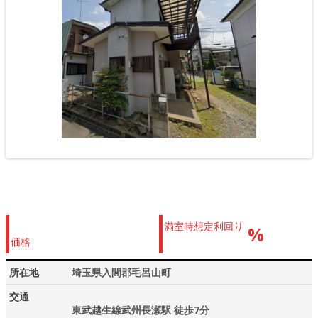
満室時想定利回り
%
価格
所在地
埼玉県入間郡毛呂山町
交通
東武越生線武州長瀬駅 徒歩7分