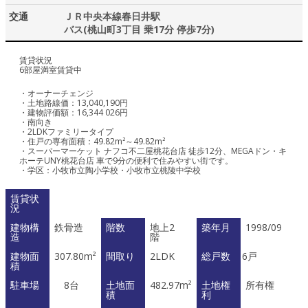
交通
ＪＲ中央本線春日井駅
バス(桃山町3丁目 乗17分 停歩7分)
賃貸状況
6部屋満室賃貸中
・オーナーチェンジ
・土地路線価：13,040,190円
・建物評価額：16,344 026円
・南向き
・2LDKファミリータイプ
・住戸の専有面積：49.82m²～49.82m²
・スーパーマーケット ナフコ不二屋桃花台店 徒歩12分、MEGAドン・キ
ホーテUNY桃花台店 車で9分の便利で住みやすい街です。
・学区：小牧市立陶小学校・小牧市立桃陵中学校
賃貸状
況
建物構
鉄骨造
階数
地上2
築年月
1998/09
造
階
建物面
307.80m²
間取り
2LDK
総戸数
6戸
積
駐車場
8台
土地面
482.97m²
土地権
所有権
積
利