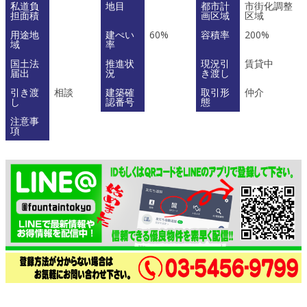
私道負
地目
都市計
市街化調整
担面積
画区域
区域
用途地
建ぺい
60%
容積率
200%
域
率
国土法
推進状
現況引
賃貸中
届出
況
き渡し
引き渡
相談
建築確
取引形
仲介
し
認番号
態
注意事
項