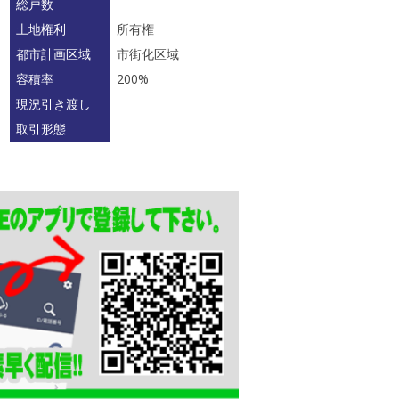
総戸数
土地権利
所有権
都市計画区域
市街化区域
容積率
200%
現況引き渡し
取引形態