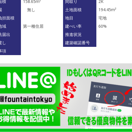
面積
158.65m²
間取り
2K
場
無し
土地面積
194.45m²
負担面積
地目
宅地
地域
第一種住居
建ぺい率
60%
法届出
推進状況
渡し
建築確認番号
事項