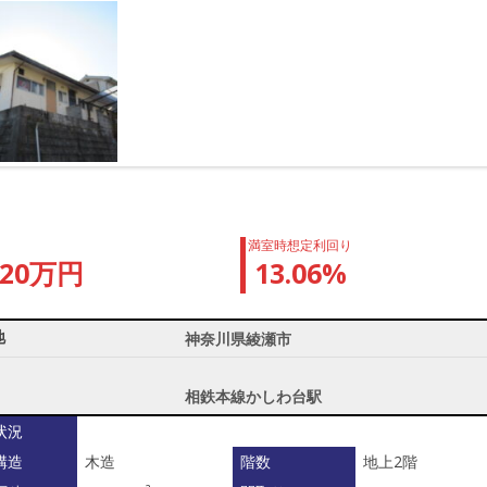
満室時想定利回り
920万円
13.06%
地
神奈川県綾瀬市
相鉄本線かしわ台駅
状況
構造
木造
階数
地上2階