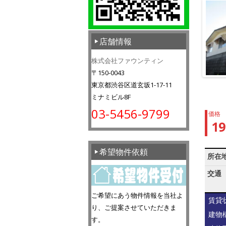
店舗情報
株式会社ファウンティン
〒150-0043
東京都渋谷区道玄坂1-17-11
ミナミビル8F
03-5456-9799
価格
1
希望物件依頼
所在
交通
ご希望にあう物件情報を当社よ
賃貸
り、ご提案させていただきま
建物
す。