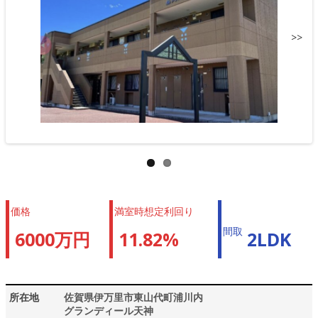
>>
価格
満室時想定利回り
間取
6000万円
11.82%
2LDK
所在地
佐賀県伊万里市東山代町浦川内
グランディール天神