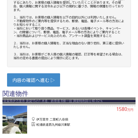
関連物件
佐賀県伊万里市 賃貸15の1 木造、鉄骨造 8棟一括 満室時利回り40.02％
1580
万円
伊万里市 二里町八谷搦
松浦鉄道西九州線川東駅