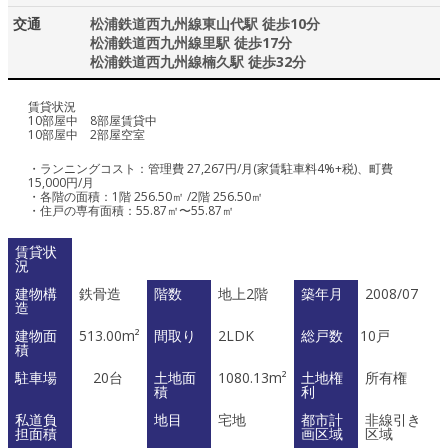
交通
松浦鉄道西九州線東山代駅 徒歩10分
松浦鉄道西九州線里駅 徒歩17分
松浦鉄道西九州線楠久駅 徒歩32分
賃貸状況
10部屋中 8部屋賃貸中
10部屋中 2部屋空室
・ランニングコスト：管理費 27,267円/月(家賃駐車料4%+税)、町費
15,000円/月
・各階の面積：1階 256.50㎡ /2階 256.50㎡
・住戸の専有面積：55.87㎡〜55.87㎡
賃貸状
況
建物構
鉄骨造
階数
地上2階
築年月
2008/07
造
建物面
513.00m²
間取り
2LDK
総戸数
10戸
積
駐車場
20台
土地面
1080.13m²
土地権
所有権
積
利
私道負
地目
宅地
都市計
非線引き
担面積
画区域
区域