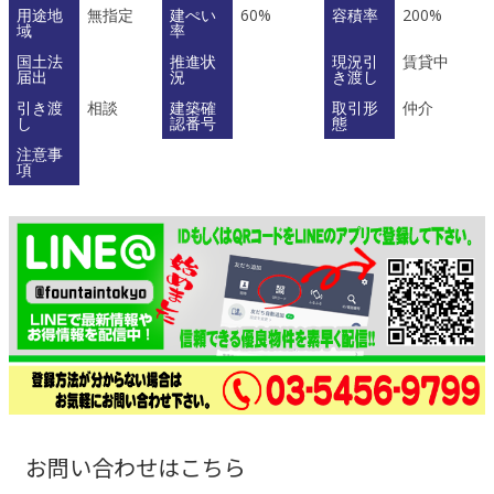
用途地
無指定
建ぺい
60%
容積率
200%
域
率
国土法
推進状
現況引
賃貸中
届出
況
き渡し
引き渡
相談
建築確
取引形
仲介
し
認番号
態
注意事
項