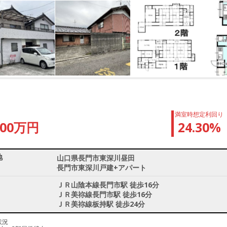
満室時想定利回り
000万円
24.30%
地
山口県長門市東深川昼田
長門市東深川戸建+アパート
ＪＲ山陰本線長門市駅 徒歩16分
ＪＲ美祢線長門市駅 徒歩16分
ＪＲ美祢線板持駅 徒歩24分
状況