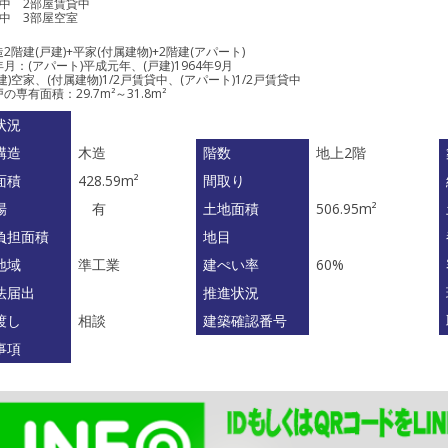
屋中 2部屋賃貸中
屋中 3部屋空室
2階建(戸建)+平家(付属建物)+2階建(アパート)
月：(アパート)平成元年、(戸建)1964年9月
建)空家、(付属建物)1/2戸賃貸中、(アパート)1/2戸賃貸中
の専有面積：29.7m²～31.8m²
状況
構造
木造
階数
地上2階
面積
428.59m²
間取り
場
有
土地面積
506.95m²
負担面積
地目
地域
準工業
建ぺい率
60%
法届出
推進状況
渡し
相談
建築確認番号
事項