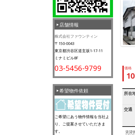
店舗情報
株式会社ファウンティン
〒150-0043
東京都渋谷区道玄坂1-17-11
ミナミビル8F
03-5456-9799
価格
1
希望物件依頼
所在
交通
ご希望にあう物件情報を当社よ
り、ご提案させていただきま
す。
賃貸