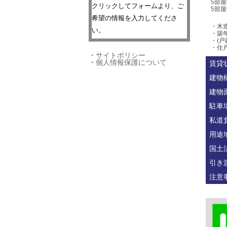
5部
クリックしてフォームより、ご
5部
希望の情報を入力してくださ
・木造
い。
・築年
・(戸
・住戸
・
サイトポリシー
・
個人情報保護について
賃貸
建物
建物
駐車
私道
用途
国土
引き
注意