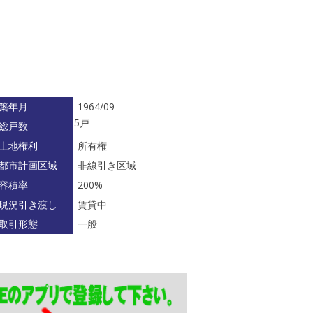
築年月
1964/09
5戸
総戸数
土地権利
所有権
都市計画区域
非線引き区域
容積率
200%
現況引き渡し
賃貸中
取引形態
一般