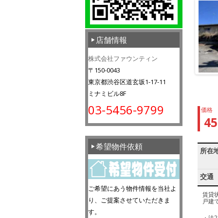
店舗情報
株式会社ファウンティン
〒150-0043
東京都渋谷区道玄坂1-17-11
ミナミビル8F
03-5456-9799
価格
4
希望物件依頼
所在
交通
ご希望にあう物件情報を当社よ
賃貸
り、ご提案させていただきま
戸建
す。
・法2