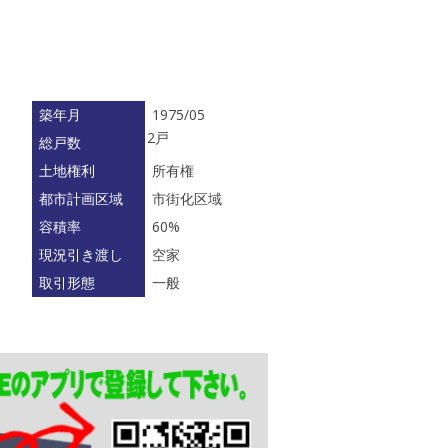
築年月
1975/05
2戸
総戸数
土地権利
所有権
都市計画区域
市街化区域
容積率
60%
現況引き渡し
空家
取引形態
一般