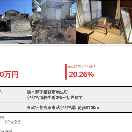
満室時想定利回り
50万円
20.26%
地
栃木県宇都宮市駒生町
宇都宮市駒生町2棟一括戸建て
東武宇都宮線東武宇都宮駅 徒歩3700m
状況
て 2戸全空室
2条区域