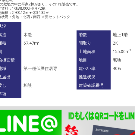
筆の敷地の中に平家2棟があり、その1括販売です。
賃料：1棟38,000円/月×2棟
面積：①33.12㎡ + ②34.35㎡
状況：角地：北西 / 南西 ※要セットバック
状況
構造
木造
階数
地上1階
面積
67.47m²
間取り
2K
場
土地面積
155.00m²
負担面積
地目
宅地
地域
第一種低層住居専
建ぺい率
40%
法届出
推進状況
渡し
相談
建築確認番号
事項