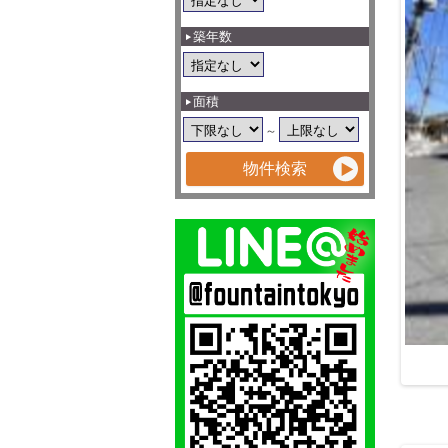
築年数
面積
～