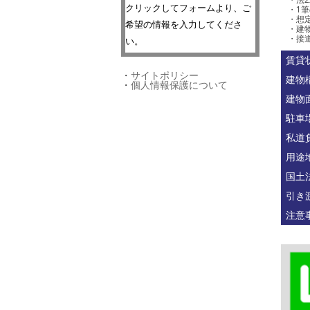
クリックしてフォームより、ご
・1
・想定
希望の情報を入力してくださ
・建物
・接道
い。
賃貸
・
サイトポリシー
建物
・
個人情報保護について
建物
駐車
私道
用途
国土
引き
注意