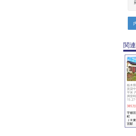
関連
栃木県
賃貸中
平米 
満室時
15.2
385
万
宇都宮
町
ＪＲ東
宮駅