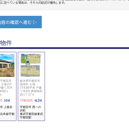
物件
宇都宮市
栃木県宇都宮市
 土地255
賃貸中 土地
戸建て3DK
154.88平米 戸建
利回り
て4LDK 満室時利
7％
回り7.37％
円
3DK
1790
万円
4LDK
市 上籠谷
宇都宮市 西一の
沢町
北本線宇都
東武宇都宮線東武
宇都宮駅