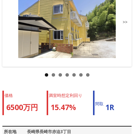
>>
価格
満室時想定利回り
間取
6500万円
15.47%
1R
所在地
長崎県長崎市赤迫3丁目