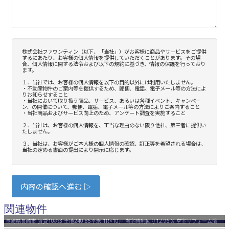
関連物件
長崎県長崎市 賃貸10の3 土地240.85平米 1R×10戸 満室時利回り12.96％ 空室リフォーム済