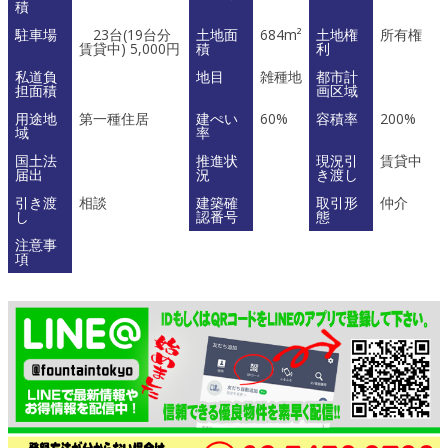
積
駐車場
23台(19台分
土地面
684m²
土地権
所有権
賃貸中) 5,000円
積
利
私道負
地目
雑種地
都市計
担面積
画区域
用途地
第一種住居
建ぺい
60%
容積率
200%
域
率
国土法
推進状
現況引
賃貸中
届出
況
き渡し
引き渡
相談
建築確
取引形
仲介
し
認番号
態
注意事
項