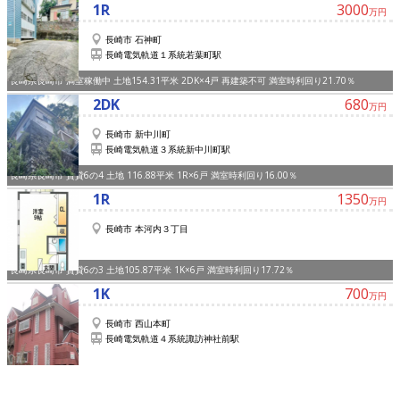
1R
3000
万円
長崎市 石神町
長崎電気軌道１系統若葉町駅
長崎県長崎市 満室稼働中 土地154.31平米 2DK×4戸 再建築不可 満室時利回り21.70％
2DK
680
万円
長崎市 新中川町
長崎電気軌道３系統新中川町駅
長崎県長崎市 賃貸6の4 土地 116.88平米 1R×6戸 満室時利回り16.00％
1R
1350
万円
長崎市 本河内３丁目
長崎県長崎市 賃貸6の3 土地105.87平米 1K×6戸 満室時利回り17.72％
1K
700
万円
長崎市 西山本町
長崎電気軌道４系統諏訪神社前駅