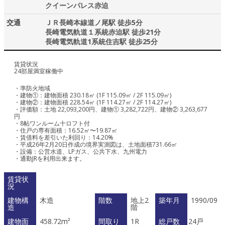
クイーンパレス赤迫
交通
ＪＲ長崎本線道ノ尾駅 徒歩5分
長崎電気軌道１系統赤迫駅 徒歩21分
長崎電気軌道1系統住吉駅 徒歩25分
賃貸状況
24部屋満室稼働中
・準防火地域
・建物①：建物面積 230.18㎡ (1F 115.09㎡ / 2F 115.09㎡)
・建物②：建物面積 228.54㎡ (1F 114.27㎡ / 2F 114.27㎡)
・評価額：土地 22,093,200円、建物① 3,282,722円、建物② 3,263,677
円
・8帖ワンルーム十ロフト付
・住戸の専有面積：16.52㎡〜19.87㎡
・賃借料を差引いた利回り：14.20%
・平成26年2月20日作成の境界実測図は、土地面積731.66㎡
・設備：公営水道、LPガス、公共下水、九州電力
・通勤JRを利用出来ます。
賃貸状
況
建物構
木造
階数
地上2
築年月
1990/09
造
階
建物面
458.72m²
間取り
1R
総戸数
24戸