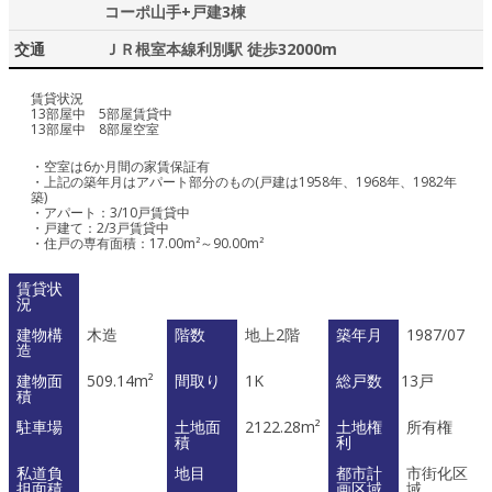
コーポ山手+戸建3棟
交通
ＪＲ根室本線利別駅 徒歩32000m
賃貸状況
13部屋中 5部屋賃貸中
13部屋中 8部屋空室
・空室は6か月間の家賃保証有
・上記の築年月はアパート部分のもの(戸建は1958年、1968年、1982年
築)
・アパート：3/10戸賃貸中
・戸建て：2/3戸賃貸中
・住戸の専有面積：17.00m²～90.00m²
賃貸状
況
建物構
木造
階数
地上2階
築年月
1987/07
造
建物面
509.14m²
間取り
1K
総戸数
13戸
積
駐車場
土地面
2122.28m²
土地権
所有権
積
利
私道負
地目
都市計
市街化区
担面積
画区域
域