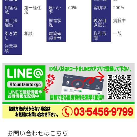
用途地
第一種住
建ぺい
60%
容積率
200%
域
居
率
国土法
推進状
現況引
賃貸中
届出
況
き渡し
引き渡
相談
建築確
取引形
一般
し
認番号
態
注意事
項