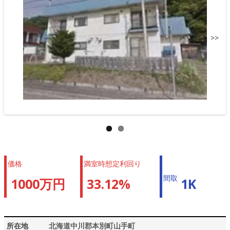
>>
価格
満室時想定利回り
間取
1000万円
33.12%
1K
所在地
北海道中川郡本別町山手町