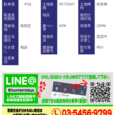
駐車場
47台
土地面
997.05m²
土地権
所有権
積
利
私道負
地目
都市計
担面積
画区域
用途地
無指定
建ぺい
60%
容積率
200%
域
率
国土法
推進状
現況引
賃貸中
届出
況
き渡し
引き渡
相談
建築確
取引形
仲介
し
認番号
態
注意事
項