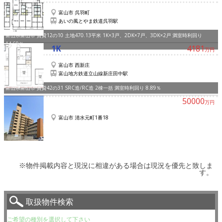
富山市 呉羽町
あいの風とやま鉄道呉羽駅
富山県富山市 賃貸12の10 土地470.13平米 1K×3戸、2DK×7戸、3DK×2戸 満室時利回り
14.69％
1K
4181
万円
富山市 西新庄
富山地方鉄道立山線新庄田中駅
富山県富山市 賃貸42の31 SRC造/RC造 2棟一括 満室時利回り 8.89％
50000
万円
富山市 清水元町1番18
※物件掲載内容と現況に相違がある場合は現況を優先と致しま
す。
取扱物件検索
ご希望の種別を選択して下さい