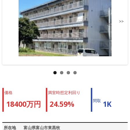
>>
価格
満室時想定利回り
間取
18400万円
24.59%
1K
所在地
富山県富山市東黒牧