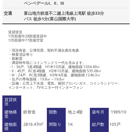
ベンベデールI、II、III
交通
富山地方鉄道不二越上滝線上滝駅 徒歩33分
バス 徒歩1分(富山国際大学)
賃貸状況
105部屋中28部屋賃貸中
105部屋中77部屋空室
・現況有姿、公簿売買、契約不適合責任免責
・検査済証有り
・新耐震
・満室時年収にコインランドリー代を含みます。
・I：36戸、S造4階建、H1年10月築、建物面積 1034.49㎡
・II：45戸、RC造4階建、H2年10月築、建物面積 535.68㎡
・III：24戸、RC造3階建、H3年4月築、建物面積 1246.3㎡
・住戸の専有面積：19.8㎡～19.8㎡
・設備：公営上下水道、電気、個別プロパンガス、コインランドリー、
インターネット、TVモニター付インターフォン
賃貸状
況
建物構
鉄骨造
階数
地上4階
築年月
1989/10
造
建物面
2816.47m²
間取り
1K
総戸数
105戸
積