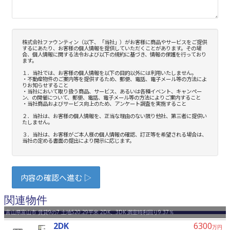
関連物件
富山県富山市 賃貸9の7 土地520.29平米 2DK、3DK 満室時利回り9.37％
2DK
6300
万円