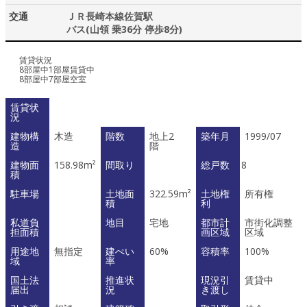
交通
ＪＲ長崎本線佐賀駅
バス(山領 乗36分 停歩8分)
賃貸状況
8部屋中1部屋賃貸中
8部屋中7部屋空室
賃貸状
況
建物構
木造
階数
地上2
築年月
1999/07
造
階
建物面
158.98m²
間取り
総戸数
8
積
駐車場
土地面
322.59m²
土地権
所有権
積
利
私道負
地目
宅地
都市計
市街化調整
担面積
画区域
区域
用途地
無指定
建ぺい
60%
容積率
100%
域
率
国土法
推進状
現況引
賃貸中
届出
況
き渡し