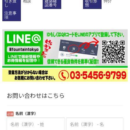
引き渡
相談
建築確
取引形
仲介
し
認番号
態
注意事
項