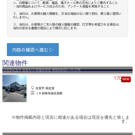
関連物件
佐賀県佐賀市 賃貸4の3 軽量鉄骨造 満室時利回り10.37%
1700
万円
NEW
佐賀市 南佐賀
ＪＲ長崎本線佐賀駅
※物件掲載内容と現況に相違がある場合は現況を優先と致しま
す。