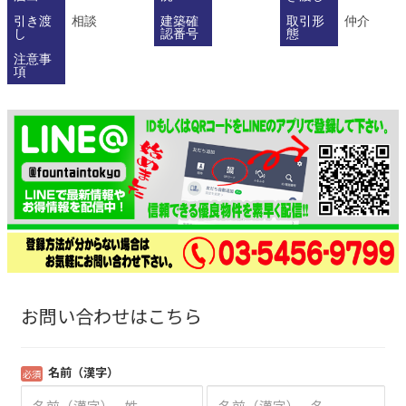
引き渡
相談
建築確
取引形
仲介
し
認番号
態
注意事
項