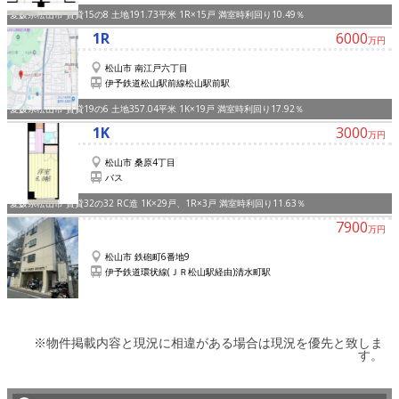
愛媛県松山市 賃貸15の8 土地191.73平米 1R×15戸 満室時利回り10.49％
1R
6000
万円
松山市 南江戸六丁目
伊予鉄道松山駅前線松山駅前駅
愛媛県松山市 賃貸19の6 土地357.04平米 1K×19戸 満室時利回り17.92％
1K
3000
万円
松山市 桑原4丁目
バス
愛媛県松山市 賃貸32の32 RC造 1K×29戸、1R×3戸 満室時利回り11.63％
7900
万円
松山市 鉄砲町6番地9
伊予鉄道環状線(ＪＲ松山駅経由)清水町駅
※物件掲載内容と現況に相違がある場合は現況を優先と致しま
す。