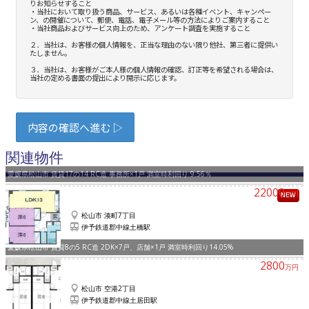
関連物件
愛媛県松山市 賃貸17の14 RC造 事務所×1戸 満室時利回り 9.56％
22000
万円
NEW
松山市 湊町7丁目
伊予鉄道郡中線土橋駅
愛媛県松山市 賃貸8の5 RC造 2DK×7戸、店舗×1戸 満室時利回り14.05%
2800
万円
松山市 空港2丁目
伊予鉄道郡中線土居田駅