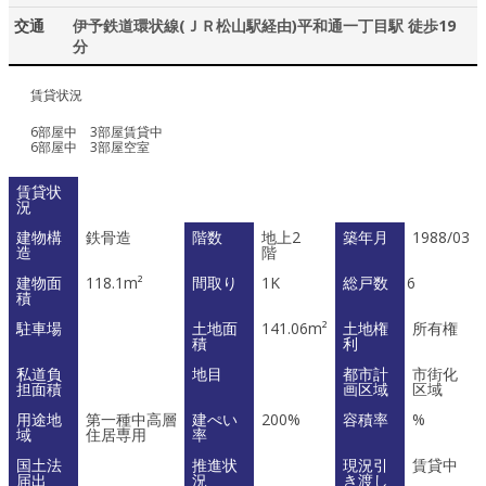
交通
伊予鉄道環状線(ＪＲ松山駅経由)平和通一丁目駅 徒歩19
分
賃貸状況
6部屋中 3部屋賃貸中
6部屋中 3部屋空室
賃貸状
況
建物構
鉄骨造
階数
地上2
築年月
1988/03
造
階
建物面
118.1m²
間取り
1K
総戸数
6
積
駐車場
土地面
141.06m²
土地権
所有権
積
利
私道負
地目
都市計
市街化
担面積
画区域
区域
用途地
第一種中高層
建ぺい
200%
容積率
%
域
住居専用
率
国土法
推進状
現況引
賃貸中
届出
況
き渡し