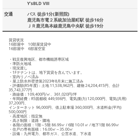
Y’sBLD VIII
交通
バス 徒歩1分(新照院)
鹿児島市電２系統加治屋町駅 徒歩16分
ＪＲ鹿児島本線鹿児島中央駅 徒歩19分
賃貸状況
16部屋中 10部屋賃貸中
16部屋中 6部屋空室
・戦災復興地区、都市機能誘導区域
・準防火地域
・現況渡し
・1Fテナントは、地下賃貸を含んでいます。
・室内リノベ済み
・屋上防水外壁塗装2023年8月末に施工済み
・評価額(R5年度)：土地 11,538,962円、建物 24,204,415円、合計
35,743,377円
・路線価：109,400円/㎡、361,020円/坪
・年間経費：R5固都税 449,936円、電気(動力) 120,000円、電気(共用)
37,200円、
インターネット 96,000円、借上駐車場 360,000円、水道料金(平均)
500,000円
・高度地区：指定無
・高さ制限：道路・隣地
・各階の面積：1階～5階 86.99㎡ / 6階 10.01㎡ / 地下1階 86.99㎡
・住戸の専有面積：16.00㎡～35.00㎡
・設備：九州電力、都市ガス、公営水道、下水道