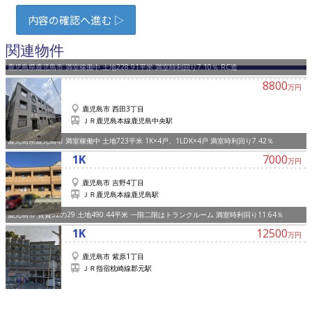
関連物件
鹿児島県鹿児島市 満室稼働中 土地228.91平米 満室時利回り7.10％ RC造
8800
万円
鹿児島市 ⻄田3丁目
ＪＲ鹿児島本線鹿児島中央駅
鹿児島県鹿児島市 満室稼働中 土地723平米 1K×4戸、1LDK×4戸 満室時利回り7.42％
1K
7000
万円
鹿児島市 吉野4丁目
ＪＲ鹿児島本線鹿児島駅
鹿児島市 賃貸32の29 土地490.44平米 一階二階はトランクルーム 満室時利回り11.64％
1K
12500
万円
鹿児島市 紫原1丁目
ＪＲ指宿枕崎線郡元駅