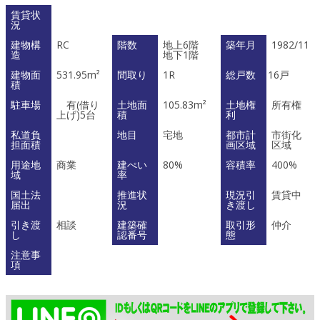
賃貸状
況
建物構
RC
階数
地上6階
築年月
1982/11
造
地下1階
建物面
531.95m²
間取り
1R
総戸数
16戸
積
駐車場
有(借り
土地面
105.83m²
土地権
所有権
上げ)5台
積
利
私道負
地目
宅地
都市計
市街化
担面積
画区域
区域
用途地
商業
建ぺい
80%
容積率
400%
域
率
国土法
推進状
現況引
賃貸中
届出
況
き渡し
引き渡
相談
建築確
取引形
仲介
し
認番号
態
注意事
項