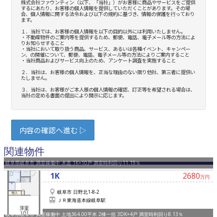
関連物件
岐阜県岐阜市 満室稼働中 木造 1K×10戸 満室時利回り11.19％
1K
2680
万円
岐阜市 日野北1-8-2
ＪＲ東海道本線岐阜駅
岐阜県岐阜市 満室稼働中 土地364.00平米 2棟一括 3DK×4戸 満室時利回り8.13％