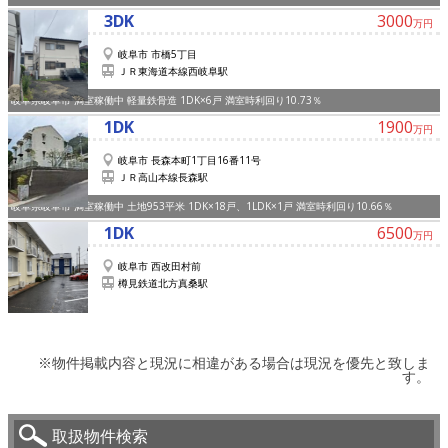
3DK
3000
万円
岐阜市 市橋5丁目
ＪＲ東海道本線西岐阜駅
岐阜県岐阜市 満室稼働中 軽量鉄骨造 1DK×6戸 満室時利回り10.73％
1DK
1900
万円
岐阜市 長森本町1丁目16番11号
ＪＲ高山本線長森駅
岐阜県岐阜市 満室稼働中 土地953平米 1DK×18戸、1LDK×1戸 満室時利回り10.66％
1DK
6500
万円
岐阜市 西改田村前
樽見鉄道北方真桑駅
※物件掲載内容と現況に相違がある場合は現況を優先と致しま
す。
取扱物件検索