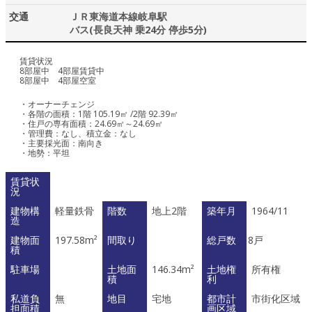
交通
ＪＲ東海道本線岐阜駅
バス(⻑良天神 乗24分 停歩5分)
賃貸状況
8部屋中 4部屋賃貸中
8部屋中 4部屋空室
・オーナーチェンジ
・各階の面積：1階 105.19㎡ /2階 92.39㎡
・住戸の専有面積：24.69㎡～24.69㎡
・管理費：なし、積立金：なし
・主要採光面：南向き
・地勢：平坦
賃貸状
況
建物構
軽量鉄骨
階数
地上2階
築年月
1964/11
造
建物面
197.58m²
間取り
総戸数
8戸
積
駐車場
土地面
146.34m²
土地権
所有権
積
利
私道負
無
地目
宅地
都市計
市街化区域
担面積
画区域