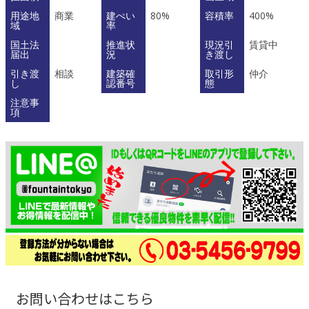
用途地
商業
建ぺい
80%
容積率
400%
域
率
国土法
推進状
現況引
賃貸中
届出
況
き渡し
引き渡
相談
建築確
取引形
仲介
し
認番号
態
注意事
項