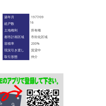
築年月
1977/09
16
総戸数
土地権利
所有権
都市計画区域
市街化区域
容積率
200%
現況引き渡し
賃貸中
取引形態
仲介