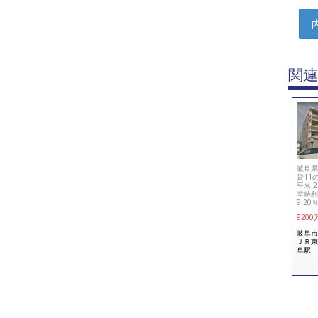
関連
岐阜県
貸11の
平米 2
室時利
9.20
9200
岐阜市
ＪＲ東
阜駅