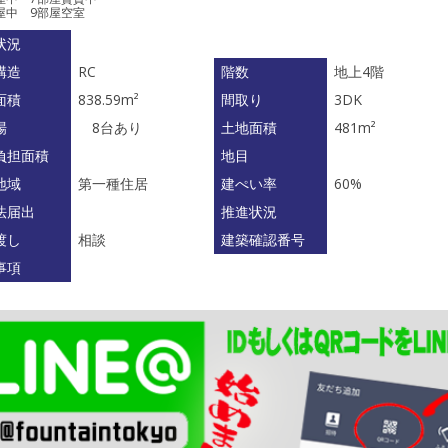
屋中 9部屋空室
状況
構造
RC
階数
地上4階
面積
838.59m²
間取り
3DK
場
8台あり
土地面積
481m²
負担面積
地目
地域
第一種住居
建ぺい率
60%
法届出
推進状況
渡し
相談
建築確認番号
事項