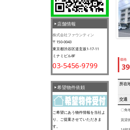
店舗情報
株式会社ファウンティン
〒150-0043
東京都渋谷区道玄坂1-17-11
ミナミビル8F
価格
03-5456-9799
3
所在
希望物件依頼
交通
〇角
ご希望にあう物件情報を当社よ
り、ご提案させていただきま
賃貸
す。
16