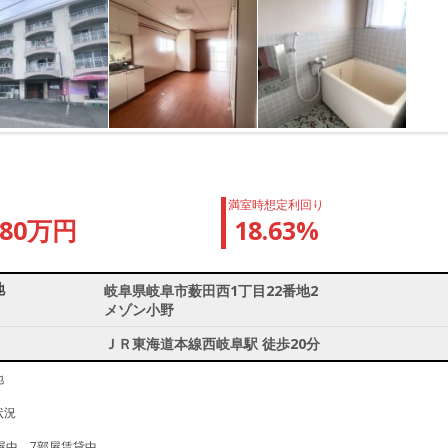
満室時想定利回り
980万円
18.63%
地
岐阜県岐阜市薮田西1丁目22番地2
メゾン小野
ＪＲ東海道本線西岐阜駅 徒歩20分
地
状況
部屋中 7部屋賃貸中