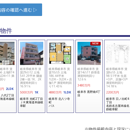
物件
NEW
岐阜市 賃
岐阜県岐阜市 賃
岐阜県岐阜市 賃
岐阜県岐阜市 賃
岐阜県岐阜市 賃
6 土地874
貸29の12 土地
貸10の5 土地
貸14の11 鉄骨造
貸6の5 土地
LDK×11 満
541.29平米 隣接
186.44平米
満室時利回り
98.51平米 住居
回り
2棟一括 1K、2K
1LDK～3LDK＋店
12.6％
×3戸、店舗×3戸
％
満室時利回り
舗1戸 満室時利回
満室時利回り
3480
万円
16.91％
り11.43％
14.18％
万円
2LDK
岐阜市 黒野南4丁
5000
万円
1K
4880
万円
1LDK
2200
万円
 八代2丁目
目
海道本線岐
岐阜市 光町2丁目
岐阜市 北八ツ寺
岐阜市 日ノ出町4
ＪＲ東海道本線岐
町
丁目
阜駅
バス
名鉄名古屋本線名
鉄岐阜駅
※物件掲載内容と現況に