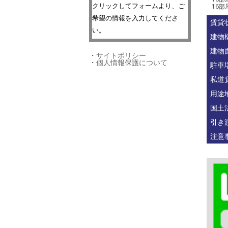
クリックしてフォームより、ご
16部
希望の情報を入力してくださ
賃貸
い。
建物
建物
・
サイトポリシー
・
個人情報保護について
駐車
私道
用途
国土
引き
注意