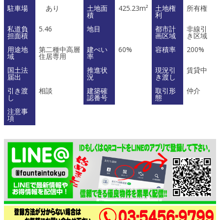
駐車場
あり
土地面
425.23m²
土地権
所有権
積
利
私道負
5.46
地目
都市計
非線引
担面積
画区域
き区域
用途地
第二種中高層
建ぺい
60%
容積率
200%
域
住居専用
率
国土法
推進状
現況引
賃貸中
届出
況
き渡し
引き渡
相談
建築確
取引形
仲介
し
認番号
態
注意事
項