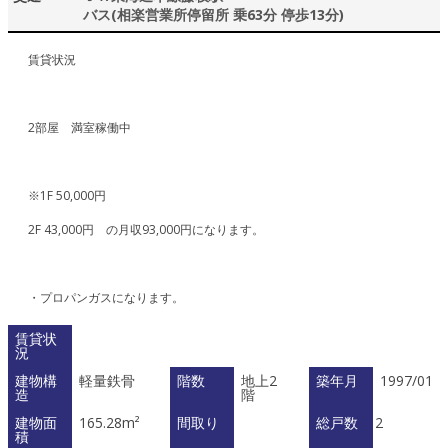
バス(相楽営業所停留所 乗63分 停歩13分)
賃貸状況
2部屋 満室稼働中
※1F 50,000円
2F 43,000円 の月収93,000円になります。
・プロパンガスになります。
賃貸状
況
建物構
軽量鉄骨
階数
地上2
築年月
1997/01
造
階
建物面
165.28m²
間取り
総戸数
2
積