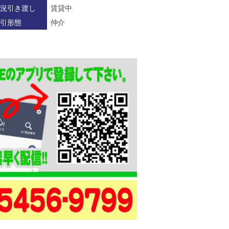
況引き渡し
賃貸中
引形態
仲介