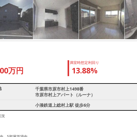
満室時想定利回り
600万円
13.88%
地
千葉県市原市村上1498番
市原市村上アパート（ルーナ）
小湊鉄道上総村上駅 徒歩6分
状況
屋中 5部屋賃貸中