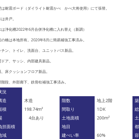
壁は耐震ボード（ダイライト耐震かべ かべ大将使用）にて張替。
水は井戸。
水は浄化槽2022年6月合併浄化槽に入れ替え（新調）
面の橋は本地所有。2020年8月に簡易補強工事済み。
ッチン、トイレ、洗面台、ユニットバス新品。
関ドア、サッシ、内部建具新品。
紙、床クッションフロア新品。
部階段、外部廊下、鉄骨柱補強工事済み。
状況
構造
木造
階数
地上2階
築
面積
198.74m²
間取り
1DK
総
場
4台あり
土地面積
200m²
土
負担面積
地目
都
地域
建ぺい率
60%
容