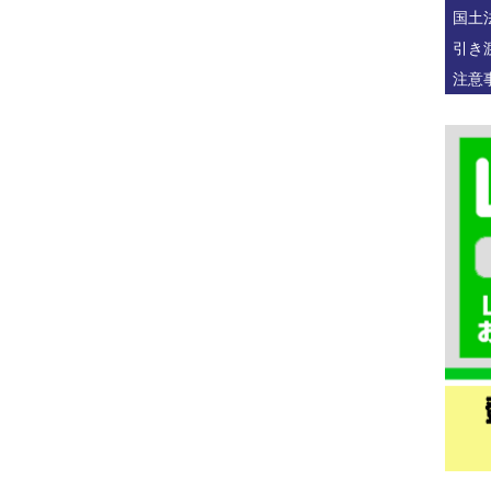
国土
引き
注意