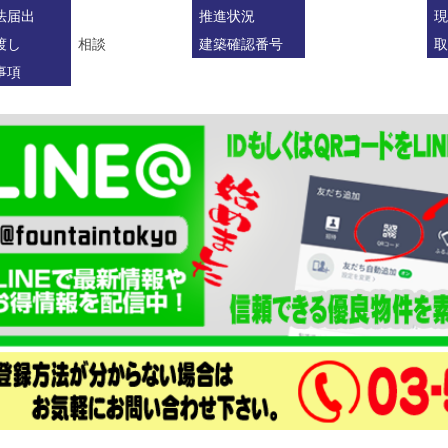
法届出
推進状況
現
渡し
相談
建築確認番号
取
事項