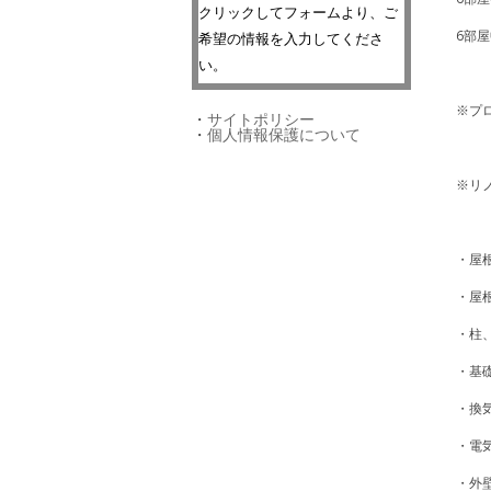
クリックしてフォームより、ご
6部
希望の情報を入力してくださ
い。
※プ
・
サイトポリシー
・
個人情報保護について
※リ
・屋
・屋
・柱
・基
・換
・電
・外