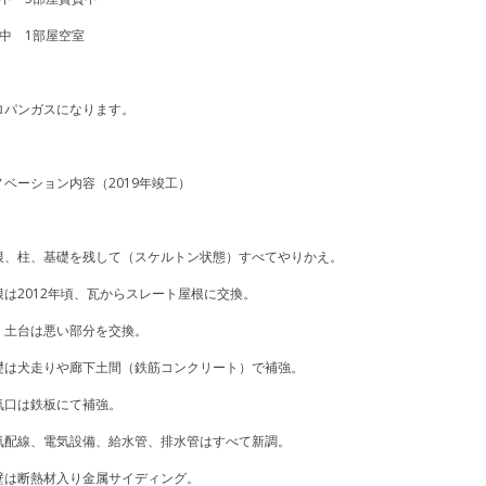
屋中 1部屋空室
ロパンガスになります。
ノベーション内容（2019年竣工）
根、柱、基礎を残して（スケルトン状態）すべてやりかえ。
根は2012年頃、瓦からスレート屋根に交換。
、土台は悪い部分を交換。
礎は犬走りや廊下土間（鉄筋コンクリート）で補強。
気口は鉄板にて補強。
気配線、電気設備、給水管、排水管はすべて新調。
壁は断熱材入り金属サイディング。