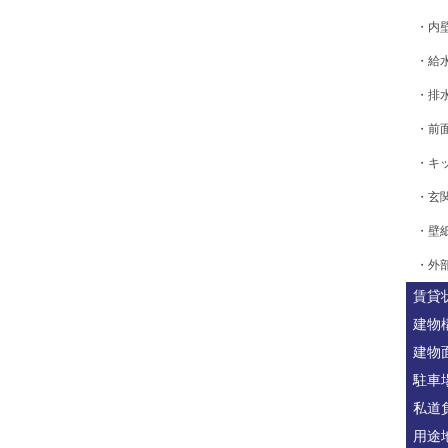
・内
・給
・排
・前
・キ
・玄
・壁
・外
賃貸
建物
建物
駐車
私道
用途