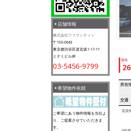
店舗情報
株式会社ファウンティン
〒150-0043
東京都渋谷区道玄坂1-17-11
ミナミビル8F
価格
03-5456-9799
2
所在
希望物件依頼
交通
賃貸
ご希望にあう物件情報を当社よ
り、ご提案させていただきま
す。
6部