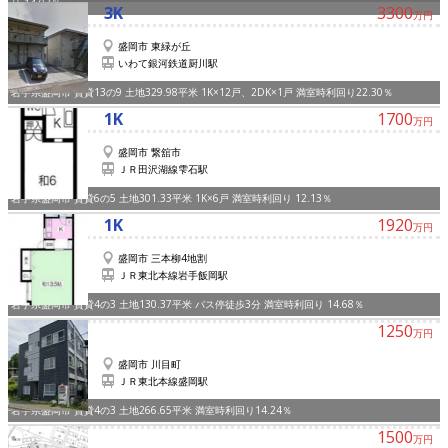
り 14.03％
3K
3300
万円
盛岡市 東緑が丘
いわて銀河鉄道厨川駅
岩手県盛岡市 賃貸13の9 土地329.98平米 1K×12戸、2DK×1戸 満室時利回り22.30％
1K
1700
万円
盛岡市 繋舘市
ＪＲ田沢湖線雫石駅
岩手県盛岡市 賃貸6の5 土地301.33平米 1K×6戸 満室時利回り 12.13％
1K
1920
万円
盛岡市 三本柳4地割
ＪＲ東北本線岩手飯岡駅
岩手県盛岡市 賃貸4の3 土地130.37平米 バス停徒歩3分 満室時利回り 14.68％
1250
万円
盛岡市 川目町
ＪＲ東北本線盛岡駅
岩手県盛岡市 賃貸4の3 土地266.65平米 満室時利回り14.24％
1500
万円