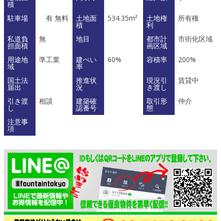
積
駐車場
有 無料
土地面
534.35m²
土地権
所有権
積
利
私道負
無
地目
都市計
市街化区域
担面積
画区域
用途地
準工業
建ぺい
60%
容積率
200%
域
率
国土法
推進状
現況引
賃貸中
届出
況
き渡し
引き渡
相談
建築確
取引形
仲介
し
認番号
態
注意事
項