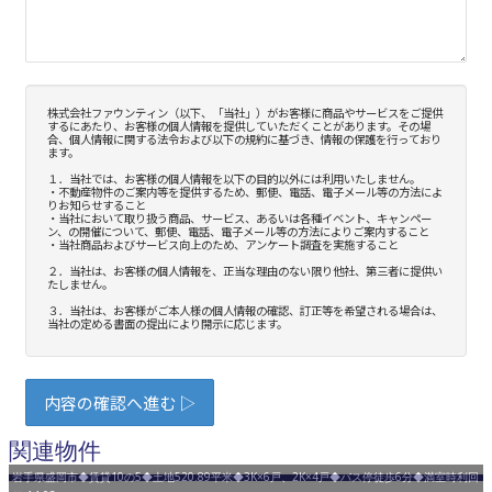
関連物件
岩手県盛岡市◆賃貸10の5◆土地520.89平米◆3K×6戸、2K×4戸◆バス停徒歩6分◆満室時利回