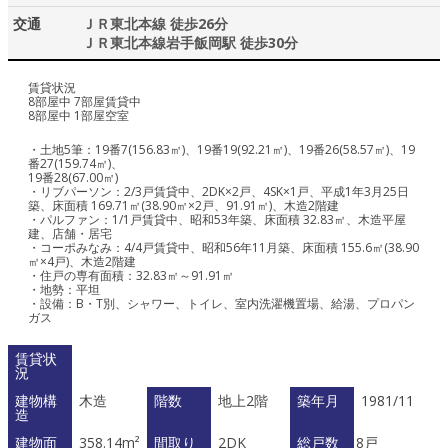
交通
ＪＲ東北本線 徒歩26分
ＪＲ東北本線岩手飯岡駅 徒歩30分
賃貸状況
8部屋中 7部屋賃貸中
8部屋中 1部屋空室
・土地5筆：19番7(156.83㎡)、19番19(92.21㎡)、19番26(58.57㎡)、19
番27(159.74㎡)、
19番28(67.00㎡)
・リブパーソン：2/3戸賃貸中、2DK×2戸、4SK×1戸、平成1年3月25日
築、床面積 169.71㎡(38.90㎡×2戸、91.91㎡)、木造2階建
・パルファン：1/1戸賃貸中、昭和53年築、床面積 32.83㎡、木造平屋
建、店舗・居宅
・コーポみなみ：4/4戸賃貸中、昭和56年11月築、床面積 155.6㎡(38.90
㎡×4戸)、木造2階建
・住戸の専有面積：32.83㎡～91.91㎡
・地勢：平坦
・設備：B・T別、シャワー、トイレ、室内洗濯機置場、給湯、プロパン
ガス
賃貸状
況
建物構
木造
階数
地上2階
築年月
1981/11
造
建物面
358.14m²
間取り
2DK
総戸数
8戸