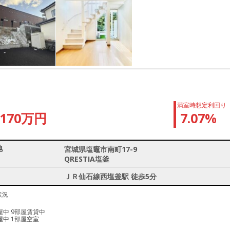
満室時想定利回り
1170万円
7.07%
地
宮城県塩竈市南町17-9
QRESTIA塩釜
ＪＲ仙石線西塩釜駅 徒歩5分
状況
屋中 9部屋賃貸中
屋中 1部屋空室