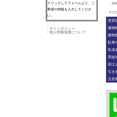
クリックしてフォームより、ご
・市
希望の情報を入力してくださ
※プ
い。
賃貸
建物
・
サイトポリシー
・
個人情報保護について
建物
駐車
私道
用途
国土
引き
注意