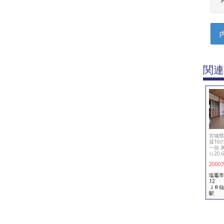
関連
宮城県
貸10の
一括 
り20.
2000
塩竈市
12
ＪＲ仙
駅