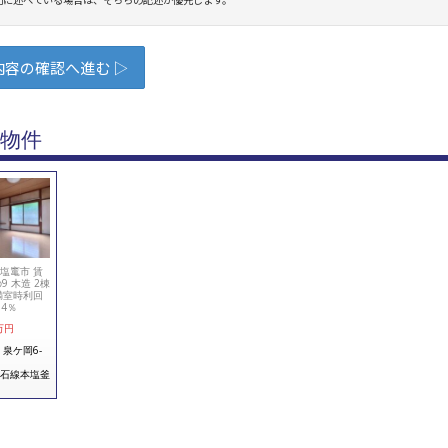
物件
塩竃市 賃
9 木造 2棟
満室時利回
64％
万円
 泉ケ岡6-
石線本塩釜