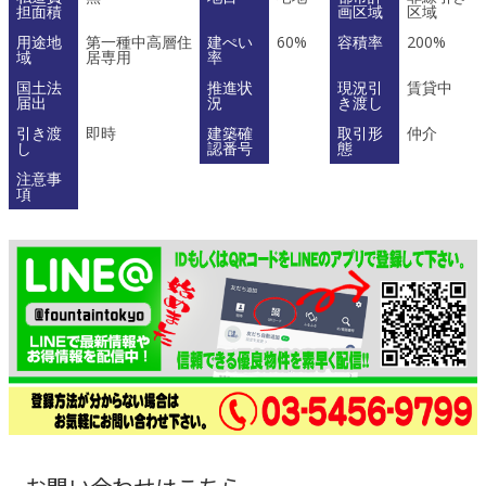
担面積
画区域
区域
用途地
第一種中高層住
建ぺい
60%
容積率
200%
域
居専用
率
国土法
推進状
現況引
賃貸中
届出
況
き渡し
引き渡
即時
建築確
取引形
仲介
し
認番号
態
注意事
項