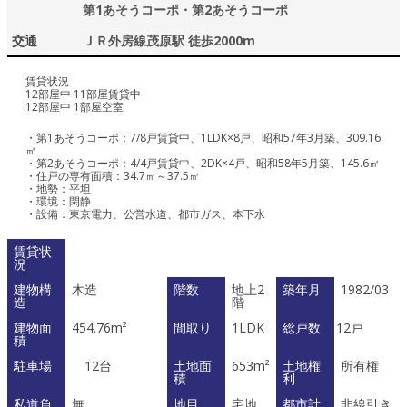
第1あそうコーポ・第2あそうコーポ
交通
ＪＲ外房線茂原駅 徒歩2000m
賃貸状況
12部屋中 11部屋賃貸中
12部屋中 1部屋空室
・第1あそうコーポ：7/8戸賃貸中、1LDK×8戸、昭和57年3月築、309.16
㎡
・第2あそうコーポ：4/4戸賃貸中、2DK×4戸、昭和58年5月築、145.6㎡
・住戸の専有面積：34.7㎡～37.5㎡
・地勢：平坦
・環境：閑静
・設備：東京電力、公営水道、都市ガス、本下水
賃貸状
況
建物構
木造
階数
地上2
築年月
1982/03
造
階
建物面
454.76m²
間取り
1LDK
総戸数
12戸
積
駐車場
12台
土地面
653m²
土地権
所有権
積
利
私道負
無
地目
宅地
都市計
非線引き