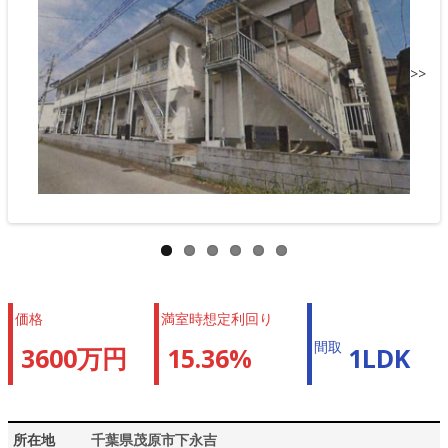
>>
価格
満室時想定利回り
間取
3600万円
15.36%
1LDK
所在地
千葉県茂原市下永吉