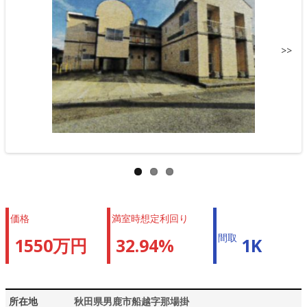
>>
価格
満室時想定利回り
間取
1550万円
32.94%
1K
所在地
秋田県男鹿市船越字那場掛