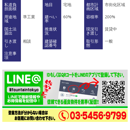
私道負
地目
宅地
都市計
市街化区域
担面積
画区域
用途地
準工業
建ぺい
60%
容積率
200%
域
率
国土法
推進状
現況引
賃貸中
届出
況
き渡し
引き渡
相談
建築確
取引形
一般
し
認番号
態
注意事
項