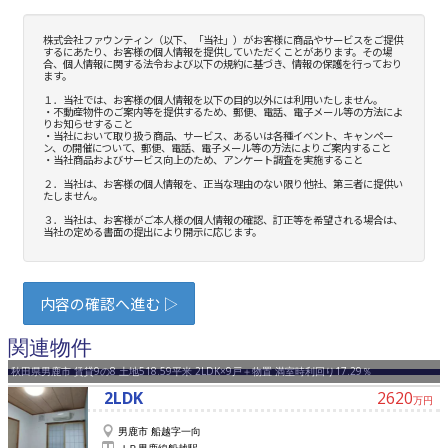
関連物件
秋田県男鹿市 賃貸9の8 土地518.59平米 2LDK×9戸＋物置 満室時利回り17.29％
2LDK
2620
万円
男鹿市 船越字一向