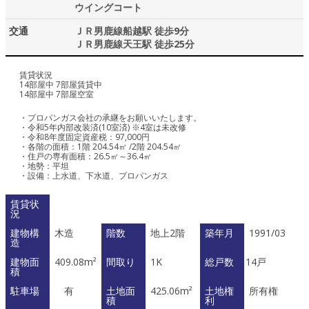
ウイングコート
交通
ＪＲ男鹿線船越駅 徒歩9分
ＪＲ男鹿線天王駅 徒歩25分
賃貸状況
14部屋中 7部屋賃貸中
14部屋中 7部屋空室
・プロパンガス会社の承継をお願いいたします。
・令和5年内部改装済(10室済) ※4室は未改修
・令和8年度固定資産税：97,000円
・各階の面積：1階 204.54㎡ /2階 204.54㎡
・住戸の専有面積：26.5㎡～36.4㎡
・地勢：平坦
・設備：上水道、下水道、プロパンガス
賃貸状
況
建物構
木造
階数
地上2階
築年月
1991/03
造
建物面
409.08m²
間取り
1K
総戸数
14戸
積
駐車場
有
土地面
425.06m²
土地権
所有権
積
利