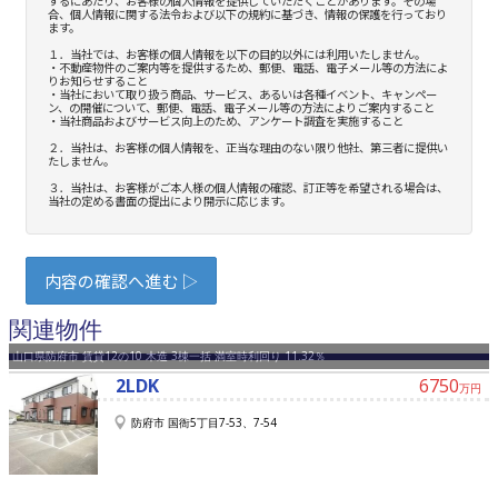
関連物件
山口県防府市 賃貸12の10 木造 3棟一括 満室時利回り 11.32％
2LDK
6750
万円
防府市 国衙5丁目7-53、7-54