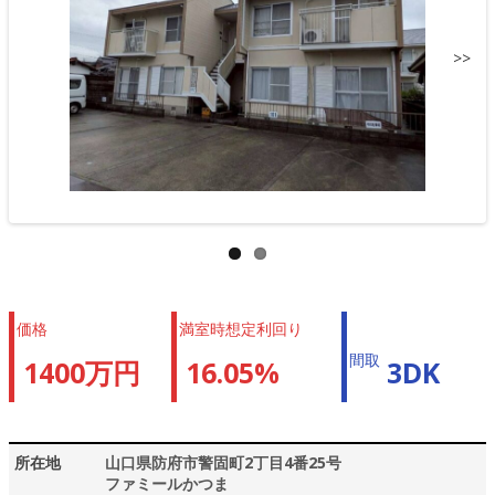
>>
価格
満室時想定利回り
間取
1400万円
16.05%
3DK
所在地
山口県防府市警固町2丁目4番25号
ファミールかつま