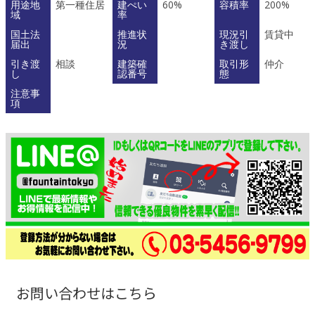
用途地
第一種住居
建ぺい
60%
容積率
200%
域
率
国土法
推進状
現況引
賃貸中
届出
況
き渡し
引き渡
相談
建築確
取引形
仲介
し
認番号
態
注意事
項