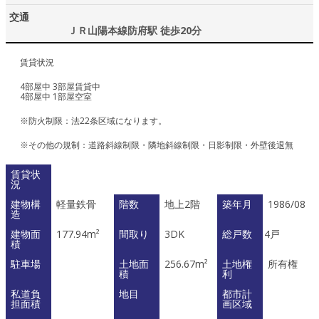
交通
ＪＲ山陽本線防府駅 徒歩20分
賃貸状況
4部屋中 3部屋賃貸中
4部屋中 1部屋空室
※防火制限：法22条区域になります。
※その他の規制：道路斜線制限・隣地斜線制限・日影制限・外壁後退無
賃貸状
況
建物構
軽量鉄骨
階数
地上2階
築年月
1986/08
造
建物面
177.94m²
間取り
3DK
総戸数
4戸
積
駐車場
土地面
256.67m²
土地権
所有権
積
利
私道負
地目
都市計
担面積
画区域