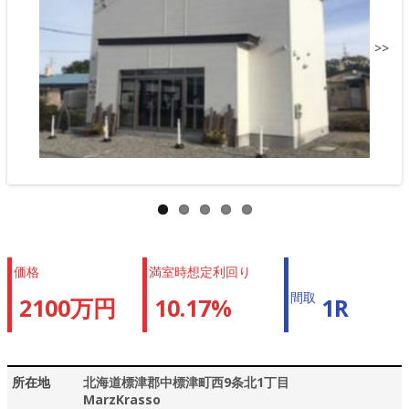
>>
価格
満室時想定利回り
間取
2100万円
10.17%
1R
所在地
北海道標津郡中標津町西9条北1丁目
MarzKrasso