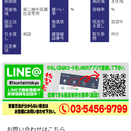
担面積
画区域
き区域
用途地
第二種中高層
建ぺい
%
容積率
%
域
住居専用
率
国土法
推進状
現況引
賃貸中
届出
況
き渡し
引き渡
相談
建築確
取引形
仲介
し
認番号
態
注意事
項