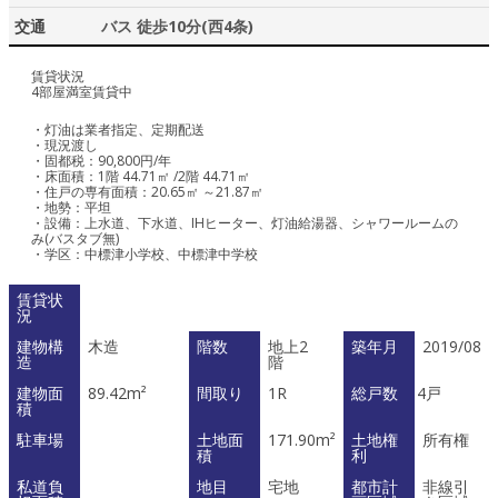
交通
バス 徒歩10分(西4条)
賃貸状況
4部屋満室賃貸中
・灯油は業者指定、定期配送
・現況渡し
・固都税：90,800円/年
・床面積：1階 44.71㎡ /2階 44.71㎡
・住戸の専有面積：20.65㎡ ～21.87㎡
・地勢：平坦
・設備：上水道、下水道、IHヒーター、灯油給湯器、シャワールームの
み(バスタブ無)
・学区：中標津小学校、中標津中学校
賃貸状
況
建物構
木造
階数
地上2
築年月
2019/08
造
階
建物面
89.42m²
間取り
1R
総戸数
4戸
積
駐車場
土地面
171.90m²
土地権
所有権
積
利
私道負
地目
宅地
都市計
非線引