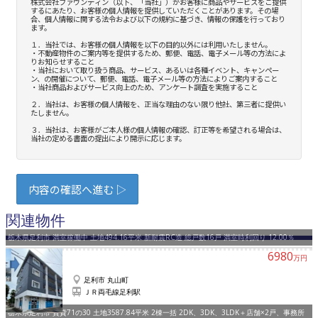
関連物件
栃木県足利市 満室稼働中 土地494.16平米 新耐震RC造 総戸数16戸 満室時利回り 12.00％
6980
万円
足利市 丸山町
ＪＲ両毛線足利駅
栃木県足利市 賃貸71の30 土地3587.84平米 2棟一括 2DK、3DK、3LDK＋店舗×2戸、事務所