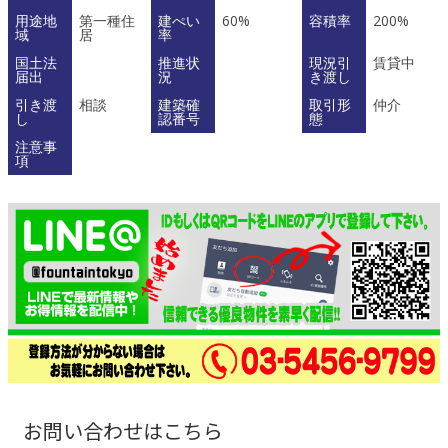
用途地
第一種住
建ぺい
60%
容積率
200%
域
居
率
国土法
推進状
現況引
賃貸中
届出
況
き渡し
引き渡
相談
建築確
取引形
仲介
し
認番号
態
注意事
項