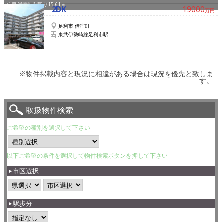
×1戸 満室時利回り15.61％
2DK
19000
万円
足利市 借宿町
東武伊勢崎線足利市駅
※物件掲載内容と現況に相違がある場合は現況を優先と致しま
す。
取扱物件検索
ご希望の種別を選択して下さい
以下ご希望の条件を選択して物件検索ボタンを押して下さい
市区選択
駅歩分