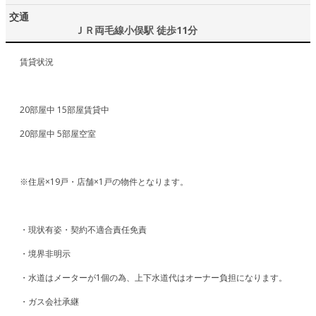
交通
ＪＲ両毛線小俣駅 徒歩11分
賃貸状況
20部屋中 15部屋賃貸中
20部屋中 5部屋空室
※住居×19戸・店舗×1戸の物件となります。
・現状有姿・契約不適合責任免責
・境界非明示
・水道はメーターが1個の為、上下水道代はオーナー負担になります。
・ガス会社承継