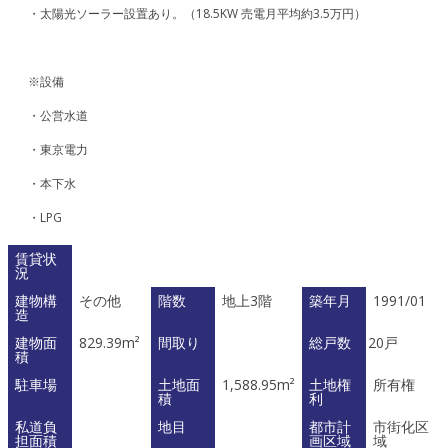
・太陽光ソーラー設置あり。（18.5KW 売電月平均約3.5万円）
※設備
・公営水道
・東京電力
・本下水
・LPG
賃貸状
況
建物構
その他
階数
地上3階
築年月
1991/01
造
建物面
829.39m²
間取り
総戸数
20戸
積
駐車場
土地面
1,588.95m²
土地権
所有権
積
利
私道負
地目
都市計
市街化区
担面積
画区域
域