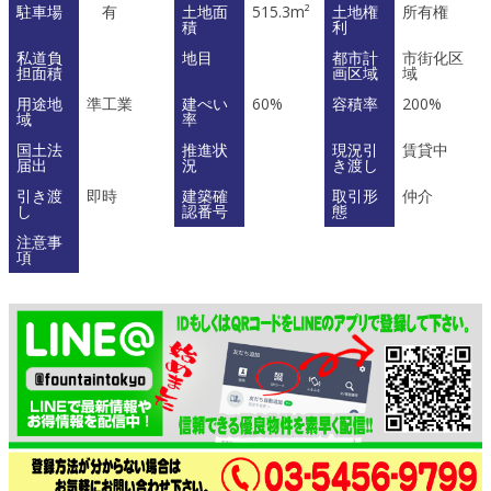
駐車場
有
土地面
515.3m²
土地権
所有権
積
利
私道負
地目
都市計
市街化区
担面積
画区域
域
用途地
準工業
建ぺい
60%
容積率
200%
域
率
国土法
推進状
現況引
賃貸中
届出
況
き渡し
引き渡
即時
建築確
取引形
仲介
し
認番号
態
注意事
項