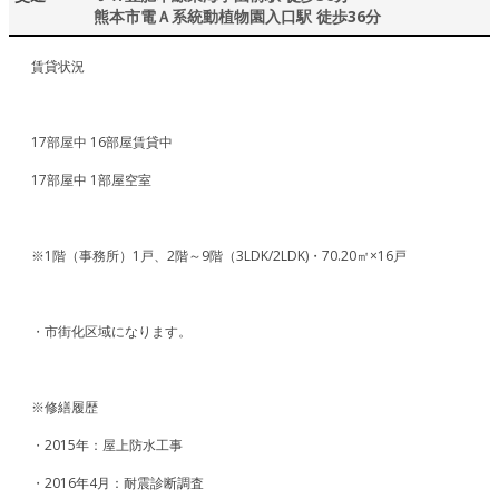
熊本市電Ａ系統動植物園入口駅 徒歩36分
賃貸状況
17部屋中 16部屋賃貸中
17部屋中 1部屋空室
※1階（事務所）1戸、2階～9階（3LDK/2LDK)・70.20㎡×16戸
・市街化区域になります。
※修繕履歴
・2015年：屋上防水工事
・2016年4月：耐震診断調査