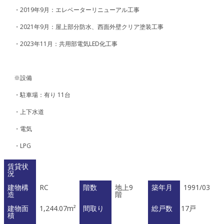
・2019年9月：エレベーターリニューアル工事
・2021年9月：屋上部分防水、西面外壁クリア塗装工事
・2023年11月：共用部電気LED化工事
※設備
・駐車場：有り 11台
・上下水道
・電気
・LPG
賃貸状
況
建物構
RC
階数
地上9
築年月
1991/03
造
階
建物面
1,244.07m²
間取り
総戸数
17戸
積