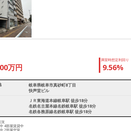
満室時想定利回り
200万円
9.56%
地
岐阜県岐阜市真砂町8丁目
快声堂ビル
ＪＲ東海道本線岐阜駅 徒歩18分
名鉄名古屋本線名鉄岐阜駅 徒歩18分
名鉄各務原線名鉄岐阜駅 徒歩18分
状況
中 4部屋賃貸中
中 2部屋空室