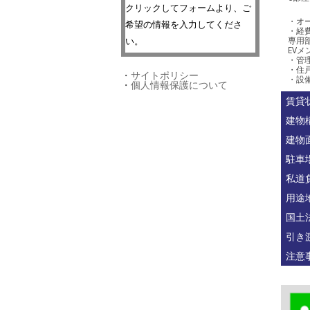
クリックしてフォームより、ご
・オ
希望の情報を入力してくださ
・経費
専用部
い。
EVメ
・管理
・住戸
・
サイトポリシー
・設
・
個人情報保護について
賃貸
建物
建物
駐車
私道
用途
国土
引き
注意