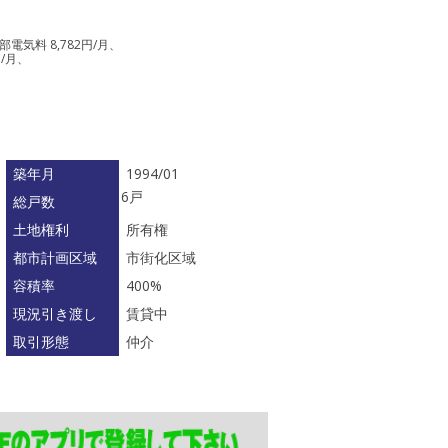
部電気料 8,782円/月、
円/月、
築年月
1994/01
6戸
総戸数
土地権利
所有権
都市計画区域
市街化区域
容積率
400%
現況引き渡し
賃貸中
取引形態
仲介