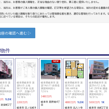
物件
NEW
岐阜市 賃
岐阜県岐阜市 賃
岐阜県岐阜市 賃
岐阜県岐阜市 賃
岐阜県岐阜市 賃
22 土地
貸6の5 土地
貸14の11 鉄骨造
貸10の5 土地
貸29の12 土地
23平米
98.51平米 住居
満室時利回り
186.44平米
541.29平米 隣接
K 満室時利回
×3戸、店舗×3戸
12.6％
1LDK～3LDK＋店
2棟一括 1K、2K
.94％
満室時利回り
舗1戸 満室時利回
満室時利回り
3480
万円
14.18％
り11.43％
16.91％
万円
1LDK
岐阜市 黒野南4丁
2200
万円
4880
万円
1LDK
5000
万円
1K
 岩栄町2丁
目
岐阜市 日ノ出町4
岐阜市 北八ツ寺
岐阜市 光町2丁目