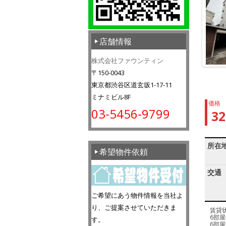
店舗情報
株式会社ファウンティン
〒150-0043
東京都渋谷区道玄坂1-17-11
ミナミビル8F
価格
03-5456-9799
3
所在
希望物件依頼
交通
ご希望にあう物件情報を当社よ
り、ご提案させていただきま
賃貸
6部屋
す。
6部屋