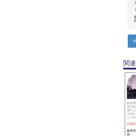
関連
岐阜県
貸24の
387.
1LD
り 14
5500
岐阜市
目