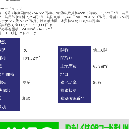
ーナーチェンジ
：令和7年度固都税 284,885円/年、管理料(総賃料×5%+消費税) 10,285円/月、共用
・共用部水道料 7,294円/月、消防点検 10,440円/年、ガス 830円/月、電話 1,750
ンテナンス費 6,875円/月、貯水槽清掃・水質検査費 118,800円/年
契約預り金118,800 200,000円 有
の専有面積：24.00m²～47.82m²
備：B・T別、エレベーター
状況
構造
RC
階数
地上6階
面積
101.32m²
間取り
場
土地面積
65.88m²
負担面積
地目
地域
商業
建ぺい率
80%
法届出
推進状況
渡し
相談
建築確認番号
事項