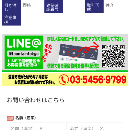
引き渡
即時
建築確
取引形
仲介
し
認番号
態
注意事
項