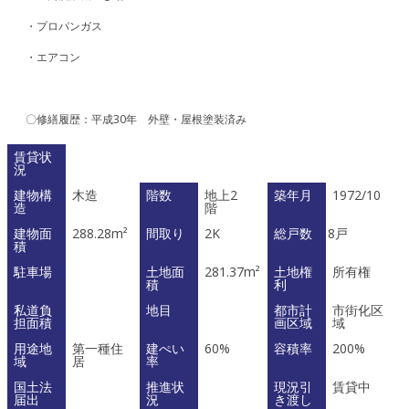
・プロパンガス
・エアコン
〇修繕履歴：平成30年 外壁・屋根塗装済み
賃貸状
況
建物構
木造
階数
地上2
築年月
1972/10
造
階
建物面
288.28m²
間取り
2K
総戸数
8戸
積
駐車場
土地面
281.37m²
土地権
所有権
積
利
私道負
地目
都市計
市街化区
担面積
画区域
域
用途地
第一種住
建ぺい
60%
容積率
200%
域
居
率
国土法
推進状
現況引
賃貸中
届出
況
き渡し