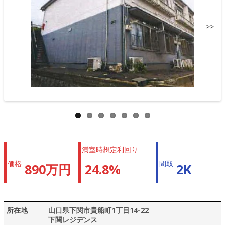
>>
満室時想定利回り
価格
間取
890万円
24.8%
2K
所在地
山口県下関市貴船町1丁目14-22
下関レジデンス