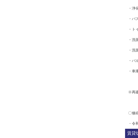
・浄
・バ
・ト
・洗
・洗
・バ
・車
※再
〇修
・令
賃貸