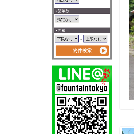
築年数
面積
～