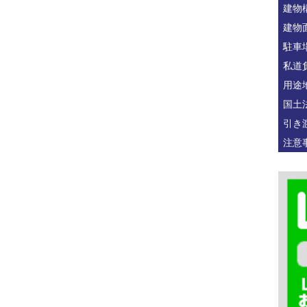
建物
建物
駐車
私道
用途
国土
引き
注意