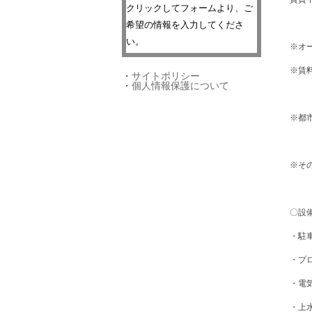
クリックしてフォームより、ご
希望の情報を入力してくださ
い。
※オ
※賃料
・
サイトポリシー
・
個人情報保護について
※都
※そ
〇設
・駐
・プ
・電
・上