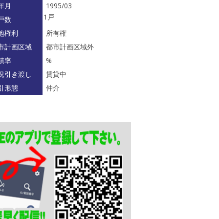
年月
1995/03
1戸
戸数
地権利
所有権
市計画区域
都市計画区域外
積率
%
況引き渡し
賃貸中
引形態
仲介