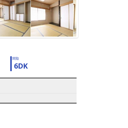
間取
6DK