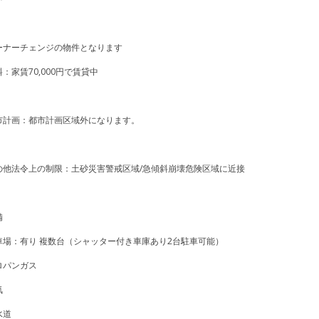
ーナーチェンジの物件となります
：家賃70,000円で賃貸中
市計画：都市計画区域外になります。
の他法令上の制限：土砂災害警戒区域/急傾斜崩壊危険区域に近接
備
車場：有り 複数台（シャッター付き車庫あり2台駐車可能）
ロパンガス
気
水道