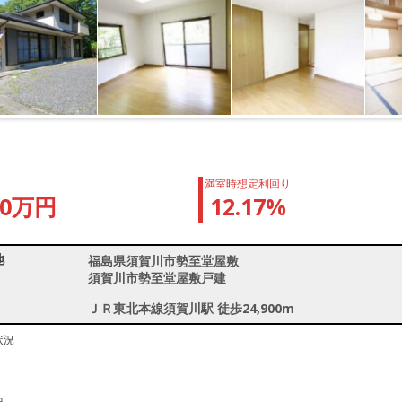
満室時想定利回り
90万円
12.17%
地
福島県須賀川市勢至堂屋敷
須賀川市勢至堂屋敷戸建
ＪＲ東北本線須賀川駅 徒歩24,900m
状況
中