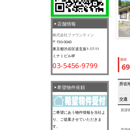
店舗情報
株式会社ファウンティン
〒150-0043
東京都渋谷区道玄坂1-17-11
ミナミビル8F
価格
03-5456-9799
6
所在
希望物件依頼
交通
賃貸
ご希望にあう物件情報を当社よ
り、ご提案させていただきま
す。
賃貸