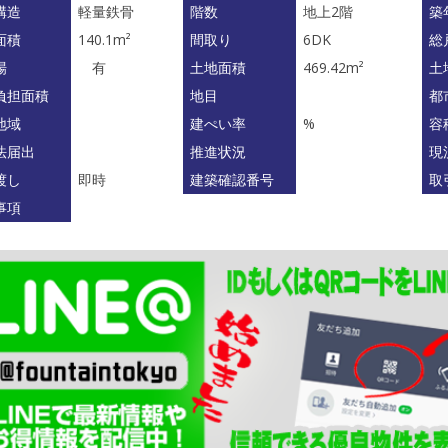
構造
軽量鉄骨
階数
地上2階
築
面積
140.1m²
間取り
6DK
総
場
有
土地面積
469.42m²
土
負担面積
地目
都
地域
建ぺい率
%
容
法届出
推進状況
現
渡し
即時
建築確認番号
取
事項