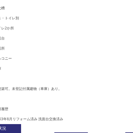
化槽
ス・トイレ別
イレ2か所
面台
面所
ルコニー
庫
建築可。未登記付属建物（車庫）あり。
繕履歴
和3年8月リフォーム済み 洗面台交換済み
状況