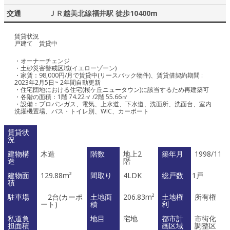
交通
ＪＲ越美北線福井駅 徒歩10400m
賃貸状況
戸建て 賃貸中
・オーナーチェンジ
・土砂災害警戒区域(イエローゾーン)
・家賃：98,000円/月で賃貸中(リースバック物件)、賃貸借契約期間 :
2023年2月5日~ 2年間自動更新
・住宅団地における住宅(桜ケ丘ニュータウン)に該当するため再建築可
・各階の面積：1階 74.22㎡ /2階 55.66㎡
・設備：プロパンガス、電気、上水道、下水道、洗面所、洗面台、室内
洗濯機置場、バス・トイレ別、WIC、カーポート
賃貸状
況
建物構
木造
階数
地上2
築年月
1998/11
造
階
建物面
129.88m²
間取り
4LDK
総戸数
1戸
積
駐車場
2台(カーポ
土地面
206.83m²
土地権
所有権
ート)
積
利
私道負
地目
宅地
都市計
市街化
担面積
画区域
調整区