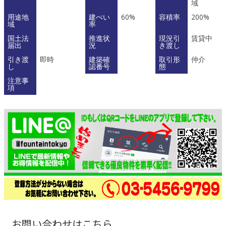
域
用途地
建ぺい
60%
容積率
200%
域
率
国土法
推進状
現況引
賃貸中
届出
況
き渡し
引き渡
即時
建築確
取引形
仲介
し
認番号
態
注意事
項