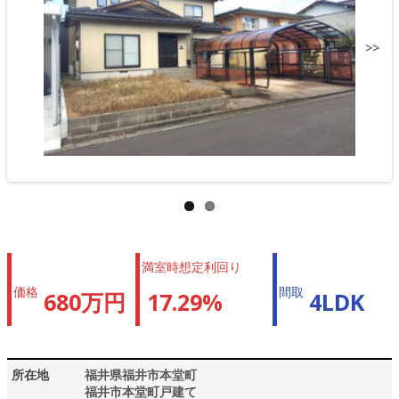
>>
満室時想定利回り
価格
間取
680万円
17.29%
4LDK
所在地
福井県福井市本堂町
福井市本堂町戸建て