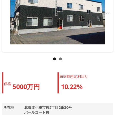
>>
満室時想定利回り
価格
5000万円
10.22%
所在地
北海道小樽市桜2丁目2番30号
パールコート桜