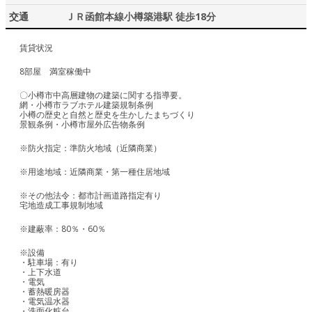
交通
ＪＲ函館本線小樽築港駅 徒歩18分
賃貸状況
8部屋 満室稼働中
〇小樽市中高層建物の建築に関する指導要。
網・小樽市ラブホテル建築規制条例
小樽の歴史と自然と歴史を生かしたまちづくり
景観条例・小樽市屋外広告物条例
※防火指定：準防火地域（近隣商業）
※用途地域：近隣商業・第一種住居地域
※その他法令：都市計画道路指定有り
宅地造成工事規制地域
※建蔽率：80％・60％
※設備
・駐車場：有り
・上下水道
・電気
・蓄熱暖房器
・電気温水器
・洗面化粧台