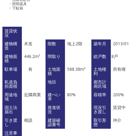
・照明器具
・下駄箱
賃貸状
況
建物構
木造
階数
地上2階
築年月
2013/01
造
建物面
446.2m²
間取り
総戸数
8戸
積
駐車場
有
土地面
588.38m²
土地権
所有権
積
利
私道負
地目
都市計
担面積
画区域
用途地
近隣商業
建ぺい
80%
容積率
200%
域
率
国土法
推進状
現況引
賃貸中
届出
況
き渡し
引き渡
相談
建築確
取引形
仲介
し
認番号
態
注意事