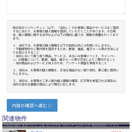
関連物件
北海道札幌市 賃貸13の12 土地 162.05平米 1DK×1戸 2LDK×12戸 満室時利回り 9.52％