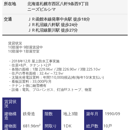
所在地
北海道札幌市西区八軒9条西9丁目
ニーズビルシマ
交通
ＪＲ函館本線発寒中央駅 徒歩18分
ＪＲ札沼線八軒駅 徒歩24分
ＪＲ札沼線新川駅 徒歩27分
賃貸状況
10部屋中 9部屋賃貸中
10部屋中 1部屋空室
・2018年12月 屋上防水工事実施
・住居×8戸、テナント×2戸
・各階の面積：1階 229.96㎡ / 2階 226.90㎡ / 3階 225.10㎡
・住戸の専有面積：32.4㎡～72.9㎡
・太陽光発電設置料：年間110,000(税込)有(毎年10/末支払い)
・看板設置料：33,000円/月
・テナント側に融雪槽有
・設備：電気、プロパンガス、灯油FFストーブ、物置
賃貸状
況
建物構
鉄骨造
階数
地上3階
築年月
1990/09
造
建物面
681.96m²
間取り
1DK
総戸数
10戸
積