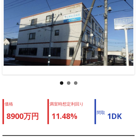
>>
価格
満室時想定利回り
間取
8900万円
11.48%
1DK