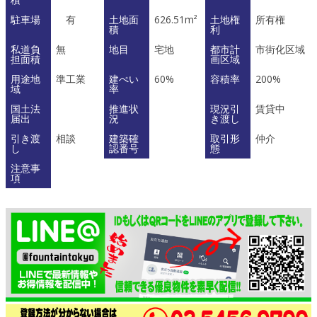
駐車場
有
土地面
626.51m²
土地権
所有権
積
利
私道負
無
地目
宅地
都市計
市街化区域
担面積
画区域
用途地
準工業
建ぺい
60%
容積率
200%
域
率
国土法
推進状
現況引
賃貸中
届出
況
き渡し
引き渡
相談
建築確
取引形
仲介
し
認番号
態
注意事
項